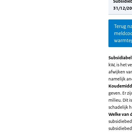
Subsidie
31/12/20
Terug n
meldco
warmte
Subsidiabe
kW, is het 
afwijken va
namelijk an
Koudemidd
geven. Er z
milieu. Dit
schadelijk h
Welke van d
subsidiebed
subsidiebedr