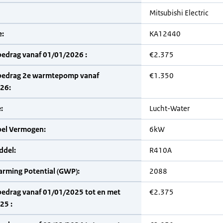
Mitsubishi Electric
:
KA12440
bedrag vanaf 01/01/2026 :
€2.375
bedrag 2e warmtepomp vanaf
€1.350
26:
:
Lucht-Water
bel Vermogen:
6kW
del:
R410A
arming Potential (GWP):
2088
bedrag vanaf 01/01/2025 tot en met
€2.375
25 :