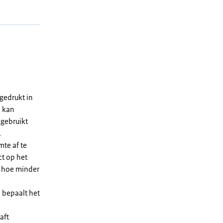
gedrukt in
n kan
 gebruikt
.
te af te
ct op het
, hoe minder
 bepaalt het
aft