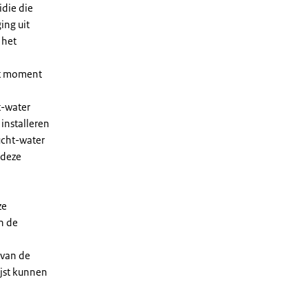
die die
ing uit
 het
et moment
t-water
installeren
ucht-water
 deze
ze
n de
 van de
ijst kunnen