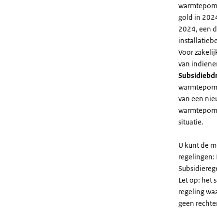
warmtepomp 
gold in 2024
2024, een di
installatiebe
Voor zakeli
van indiene
Subsidiebd
warmtepomp. 
van een nie
warmtepomp
situatie.
U kunt de m
regelingen:
Subsidiereg
Let op: het 
regeling wa
geen rechte