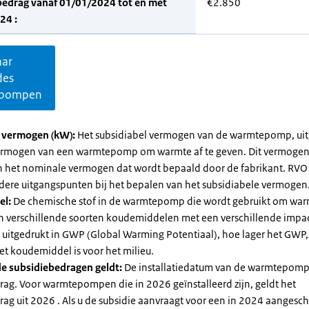
bedrag vanaf 01/01/2024 tot en met
€2.850
24 :
aar
des
pompen
l vermogen (kW):
Het subsidiabel vermogen van de warmtepomp, uit
vermogen van een warmtepomp om warmte af te geven. Dit vermoge
n het nominale vermogen dat wordt bepaald door de fabrikant. RVO
dere uitgangspunten bij het bepalen van het subsidiabele vermogen
el:
De chemische stof in de warmtepomp die wordt gebruikt om warm
ijn verschillende soorten koudemiddelen met een verschillende impa
 is uitgedrukt in GWP (Global Warming Potentiaal), hoe lager het GWP
et koudemiddel is voor het milieu.
e subsidiebedragen geldt:
De installatiedatum van de warmtepomp
rag. Voor warmtepompen die in 2026 geïnstalleerd zijn, geldt het
ag uit 2026 . Als u de subsidie aanvraagt voor een in 2024 aangesch