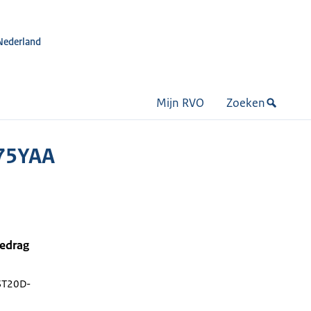
Nederland
Mijn RVO
Zoeken
W75YAA
bedrag
ST20D-