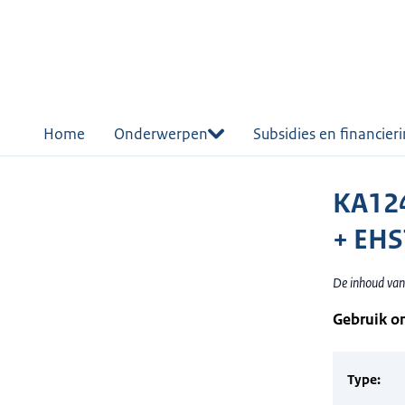
r de
tent
Home
Onderwerpen
Subsidies en financier
KA124
+ EH
De inhoud van
Gebruik o
Type: