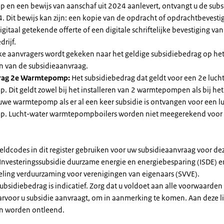
en een bewijs van aanschaf uit 2024 aanlevert, ontvangt u de subsi
. Dit bewijs kan zijn: een kopie van de opdracht of opdrachtbevestig
gitaal getekende offerte of een digitale schriftelijke bevestiging van
drijf.
jke aanvragers wordt gekeken naar het geldige subsidiebedrag op h
n van de subsidieaanvraag.
rag 2e Warmtepomp:
Het subsidiebedrag dat geldt voor een 2e luch
Dit geldt zowel bij het installeren van 2 warmtepompen als bij het 
uwe warmtepomp als er al een keer subsidie is ontvangen voor een l
. Lucht-water warmtepompboilers worden niet meegerekend voor
eldcodes in dit register gebruiken voor uw subsidieaanvraag voor de
 Investeringssubsidie duurzame energie en energiebesparing (ISDE) e
eling verduurzaming voor verenigingen van eigenaars (SVVE).
subsidiebedrag is indicatief. Zorg dat u voldoet aan alle voorwaarden
arvoor u subsidie aanvraagt, om in aanmerking te komen. Aan deze l
n worden ontleend.