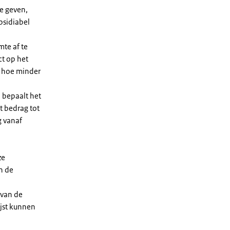
e geven,
bsidiabel
te af te
ct op het
, hoe minder
 bepaalt het
t bedrag tot
g vanaf
ze
n de
 van de
ijst kunnen