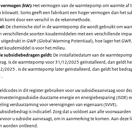
l vermogen (kW):
Het vermogen van de warmtepomp om warmte af t
in kilowatt. Soms geeft een fabrikant een hoger vermogen dan het su
it komt door een verschil in de rekenmethode.
el:
De chemische stof in de warmtepomp die wordt gebruikt om warm
ijn verschillende soorten koudemiddelen met een verschillende impa
 is uitgedrukt in GWP (Global Warming Potentiaal), hoe lager het GWP
et koudemiddel is voor het milieu.
e subsidiebedragen geldt:
De installatiedatum van de warmtepomp
rag. Is de warmtepomp voor 31/12/2025 geïnstalleerd, dan geldt he
2/2025 . Is de warmtepomp later geïnstalleerd, dan geldt het bedra
 .
eldcodes in dit register gebruiken voor uw subsidieaanvraag voor de
 Investeringssubsidie duurzame energie en energiebesparing (ISDE) e
eling verduurzaming voor verenigingen van eigenaars (SVVE).
subsidiebedrag is indicatief. Zorg dat u voldoet aan alle voorwaarden
arvoor u subsidie aanvraagt, om in aanmerking te komen. Aan deze l
n worden ontleend.