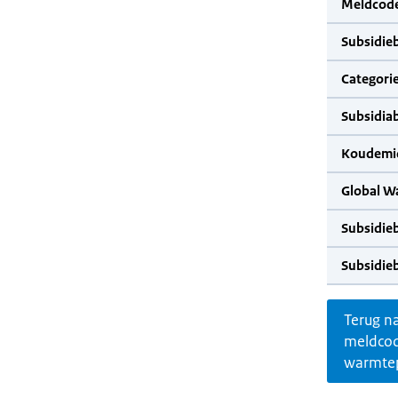
Meldcode
Subsidie
Categorie
Subsidia
Koudemid
Global W
Subsidie
Subsidie
Terug n
meldco
warmte