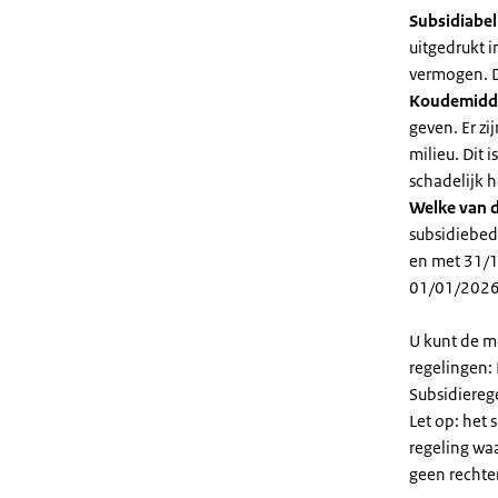
Subsidiabe
uitgedrukt 
vermogen. D
Koudemidd
geven. Er z
milieu. Dit
schadelijk h
Welke van d
subsidiebed
en met 31/1
01/01/2026
U kunt de m
regelingen:
Subsidiereg
Let op: het 
regeling wa
geen rechte