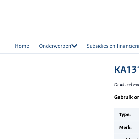
r de
tent
Home
Onderwerpen
Subsidies en financier
KA131
De inhoud van
Gebruik o
Type:
Merk: