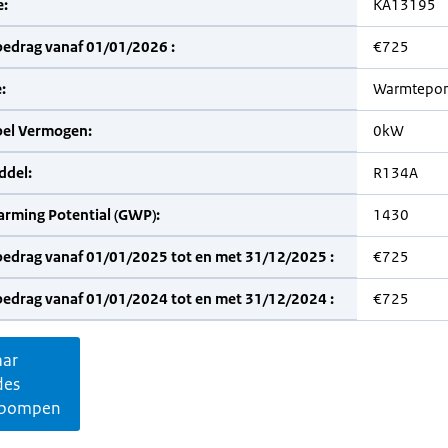
:
KA13195
bedrag vanaf 01/01/2026 :
€725
:
Warmtepom
bel Vermogen:
0kW
del:
R134A
arming Potential (GWP):
1430
bedrag vanaf 01/01/2025 tot en met 31/12/2025 :
€725
bedrag vanaf 01/01/2024 tot en met 31/12/2024 :
€725
aar
des
pompen