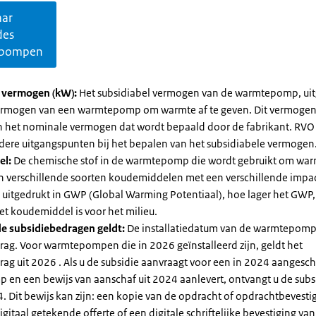
aar
des
pompen
l vermogen (kW):
Het subsidiabel vermogen van de warmtepomp, uit
vermogen van een warmtepomp om warmte af te geven. Dit vermoge
n het nominale vermogen dat wordt bepaald door de fabrikant. RVO
dere uitgangspunten bij het bepalen van het subsidiabele vermogen
el:
De chemische stof in de warmtepomp die wordt gebruikt om warm
ijn verschillende soorten koudemiddelen met een verschillende impa
 is uitgedrukt in GWP (Global Warming Potentiaal), hoe lager het GWP
et koudemiddel is voor het milieu.
e subsidiebedragen geldt:
De installatiedatum van de warmtepomp
rag. Voor warmtepompen die in 2026 geïnstalleerd zijn, geldt het
ag uit 2026 . Als u de subsidie aanvraagt voor een in 2024 aangesch
en een bewijs van aanschaf uit 2024 aanlevert, ontvangt u de subsi
. Dit bewijs kan zijn: een kopie van de opdracht of opdrachtbevestig
gitaal getekende offerte of een digitale schriftelijke bevestiging van