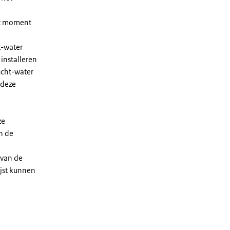
et moment
t-water
installeren
ucht-water
 deze
ze
n de
 van de
ijst kunnen