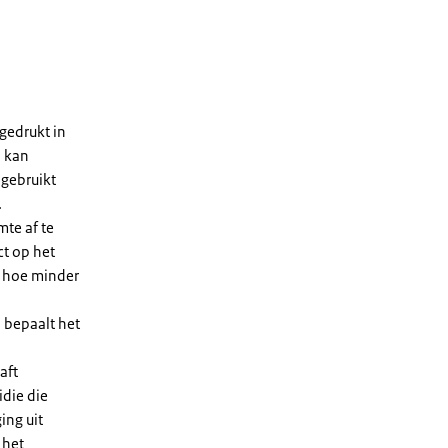
gedrukt in
n kan
 gebruikt
.
te af te
ct op het
, hoe minder
 bepaalt het
aft
die die
ing uit
 het