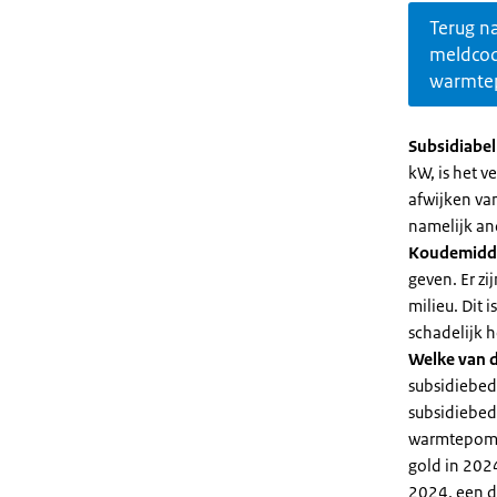
Terug n
meldco
warmte
Subsidiabe
kW, is het 
afwijken va
namelijk an
Koudemidd
geven. Er z
milieu. Dit
schadelijk h
Welke van d
subsidiebed
subsidiebedr
warmtepomp 
gold in 2024
2024, een di