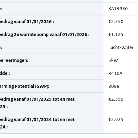
:
KA13930
bedrag vanaf 01/01/2026 :
€2.350
bedrag 2e warmtepomp vanaf 01/01/2026:
€1.125
:
Lucht-Water
bel Vermogen:
5kW
del:
R410A
arming Potential (GWP):
2088
bedrag vanaf 01/01/2025 tot en met
€2.350
25 :
bedrag vanaf 01/01/2024 tot en met
€2.925
24 :