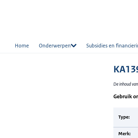
r de
tent
Home
Onderwerpen
Subsidies en financier
KA13
De inhoud van
Gebruik o
Type:
Merk: