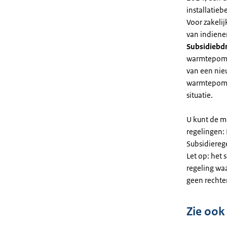
installatiebe
Voor zakeli
van indiene
Subsidiebd
warmtepomp. 
van een nie
warmtepomp
situatie.
U kunt de m
regelingen:
Subsidiereg
Let op: het 
regeling wa
geen rechte
Zie ook