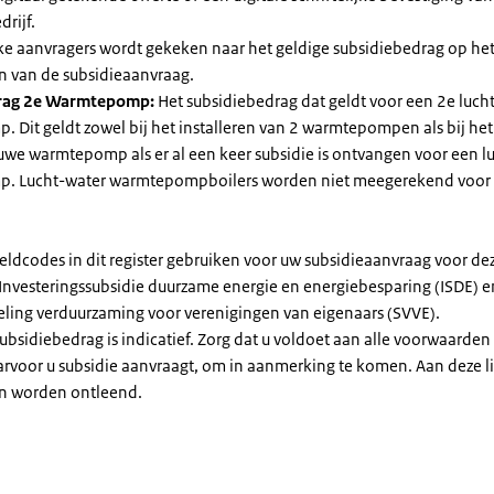
drijf.
jke aanvragers wordt gekeken naar het geldige subsidiebedrag op h
n van de subsidieaanvraag.
rag 2e Warmtepomp:
Het subsidiebedrag dat geldt voor een 2e luch
Dit geldt zowel bij het installeren van 2 warmtepompen als bij het 
uwe warmtepomp als er al een keer subsidie is ontvangen voor een l
. Lucht-water warmtepompboilers worden niet meegerekend voor
eldcodes in dit register gebruiken voor uw subsidieaanvraag voor de
 Investeringssubsidie duurzame energie en energiebesparing (ISDE) e
eling verduurzaming voor verenigingen van eigenaars (SVVE).
subsidiebedrag is indicatief. Zorg dat u voldoet aan alle voorwaarden
arvoor u subsidie aanvraagt, om in aanmerking te komen. Aan deze l
n worden ontleend.