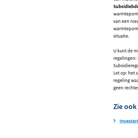
Subsidiebd
warmtepomp. 
van een nie
warmtepomp
situatie.
U kunt de m
regelingen:
Subsidiereg
Let op: het 
regeling wa
geen rechte
Zie ook
Invester