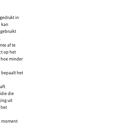
gedrukt in
n kan
 gebruikt
.
te af te
ct op het
, hoe minder
 bepaalt het
aft
die die
ing uit
 het
et moment