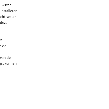
t-water
installeren
ucht-water
 deze
ze
n de
 van de
ijst kunnen