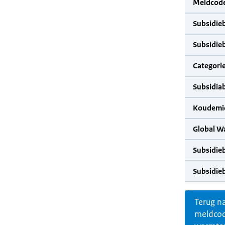
Meldcode
Subsidie
Subsidie
Categorie
Subsidia
Koudemid
Global W
Subsidie
Subsidie
Terug n
meldco