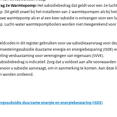
rag 2e Warmtepomp:
Het subsidiebedrag dat geldt voor een 2e luch
Dit geldt zowel bij het installeren van 2 warmtepompen als bij het 
uwe warmtepomp als er al een keer subsidie is ontvangen voor een l
. Lucht-water warmtepompboilers worden niet meegerekend voor
eldcodes in dit register gebruiken voor uw subsidieaanvraag voor de
 Investeringssubsidie duurzame energie en energiebesparing (ISDE) e
eling verduurzaming voor verenigingen van eigenaars (SVVE).
subsidiebedrag is indicatief. Zorg dat u voldoet aan alle voorwaarden
arvoor u subsidie aanvraagt, om in aanmerking te komen. Aan deze l
n worden ontleend.
ingssubsidie duurzame energie en energiebesparing (ISDE)