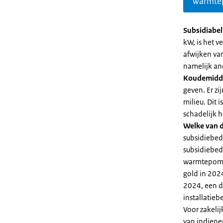
warmte
Subsidiabe
kW, is het 
afwijken va
namelijk an
Koudemidd
geven. Er z
milieu. Dit
schadelijk h
Welke van d
subsidiebed
subsidiebedr
warmtepomp 
gold in 2024
2024, een di
installatiebe
Voor zakeli
van indiene