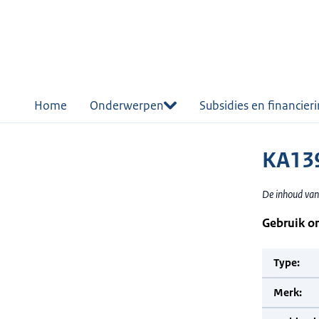
r de
tent
Home
Onderwerpen
Subsidies en financier
KA13
De inhoud van
Gebruik o
Type:
Merk: