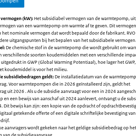
pompen
l vermogen (kW):
Het subsidiabel vermogen van de warmtepomp, uit
vermogen van een warmtepomp om warmte af te geven. Dit vermoge
n het nominale vermogen dat wordt bepaald door de fabrikant. RVO
dere uitgangspunten bij het bepalen van het subsidiabele vermogen
el:
De chemische stof in de warmtepomp die wordt gebruikt om warm
ijn verschillende soorten koudemiddelen met een verschillende impa
 is uitgedrukt in GWP (Global Warming Potentiaal), hoe lager het GWP
et koudemiddel is voor het milieu.
e subsidiebedragen geldt:
De installatiedatum van de warmtepomp
rag. Voor warmtepompen die in 2026 geïnstalleerd zijn, geldt het
ag uit 2026 . Als u de subsidie aanvraagt voor een in 2024 aangesch
en een bewijs van aanschaf uit 2024 aanlevert, ontvangt u de subsi
. Dit bewijs kan zijn: een kopie van de opdracht of opdrachtbevestig
gitaal getekende offerte of een digitale schriftelijke bevestiging van
drijf.
jke aanvragers wordt gekeken naar het geldige subsidiebedrag op h
n van de subsidieaanvraag.