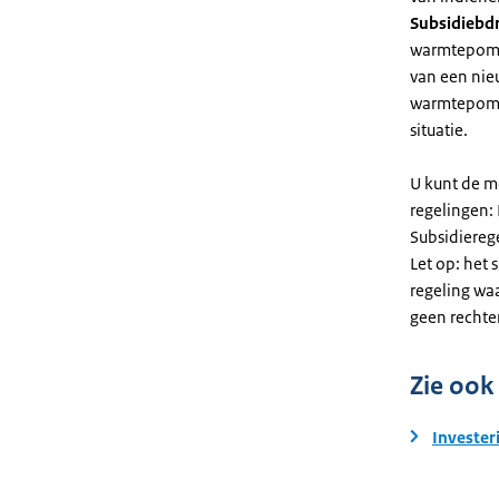
Subsidiebd
warmtepomp. 
van een nie
warmtepomp
situatie.
U kunt de m
regelingen:
Subsidiereg
Let op: het 
regeling wa
geen rechte
Zie ook
Invester