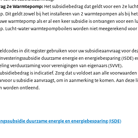
rag 2e Warmtepomp:
Het subsidiebedrag dat geldt voor een 2e luch
Dit geldt zowel bij het installeren van 2 warmtepompen als bij het 
uwe warmtepomp als er al een keer subsidie is ontvangen voor een l
. Lucht-water warmtepompboilers worden niet meegerekend voor
eldcodes in dit register gebruiken voor uw subsidieaanvraag voor de
 Investeringssubsidie duurzame energie en energiebesparing (ISDE) e
eling verduurzaming voor verenigingen van eigenaars (SVVE).
subsidiebedrag is indicatief. Zorg dat u voldoet aan alle voorwaarden
arvoor u subsidie aanvraagt, om in aanmerking te komen. Aan deze l
n worden ontleend.
ingssubsidie duurzame energie en energiebesparing (ISDE)