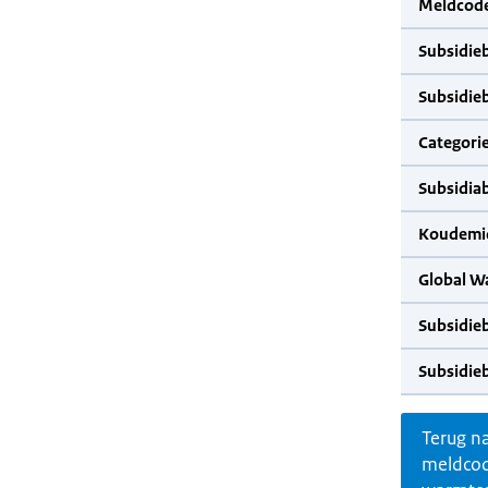
Meldcode
Subsidie
Subsidie
Categorie
Subsidia
Koudemid
Global W
Subsidie
Subsidie
Terug n
meldco