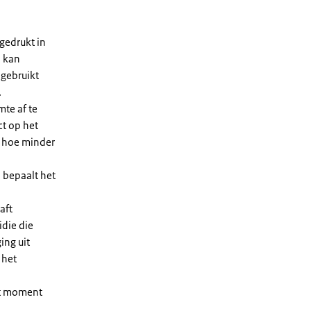
gedrukt in
n kan
 gebruikt
.
te af te
ct op het
, hoe minder
 bepaalt het
aft
die die
ing uit
 het
et moment