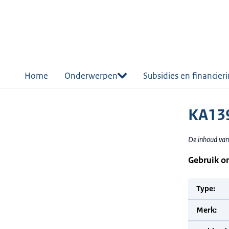
r de
tent
Home
Onderwerpen
Subsidies en financier
KA13
De inhoud van
Gebruik o
Type:
Merk: