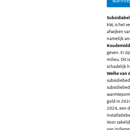
warmte
Subsidiabe
kW, is het 
afwijken va
namelijk an
Koudemidd
geven. Er z
milieu. Dit
schadelijk h
Welke van d
subsidiebed
subsidiebedr
warmtepomp 
gold in 2024
2024, een di
installatiebe
Voor zakeli
van indiene