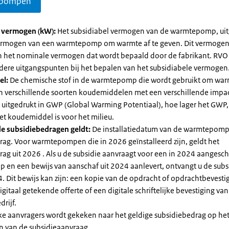
pompen
l vermogen (kW):
Het subsidiabel vermogen van de warmtepomp, uit
vermogen van een warmtepomp om warmte af te geven. Dit vermoge
n het nominale vermogen dat wordt bepaald door de fabrikant. RVO
dere uitgangspunten bij het bepalen van het subsidiabele vermogen
el:
De chemische stof in de warmtepomp die wordt gebruikt om warm
ijn verschillende soorten koudemiddelen met een verschillende impa
 is uitgedrukt in GWP (Global Warming Potentiaal), hoe lager het GWP
et koudemiddel is voor het milieu.
e subsidiebedragen geldt:
De installatiedatum van de warmtepomp
rag. Voor warmtepompen die in 2026 geïnstalleerd zijn, geldt het
ag uit 2026 . Als u de subsidie aanvraagt voor een in 2024 aangesch
en een bewijs van aanschaf uit 2024 aanlevert, ontvangt u de subsi
. Dit bewijs kan zijn: een kopie van de opdracht of opdrachtbevestig
gitaal getekende offerte of een digitale schriftelijke bevestiging van
drijf.
jke aanvragers wordt gekeken naar het geldige subsidiebedrag op h
n van de subsidieaanvraag.