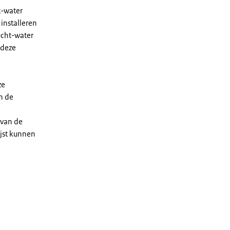
t-water
installeren
ucht-water
 deze
ze
n de
 van de
ijst kunnen