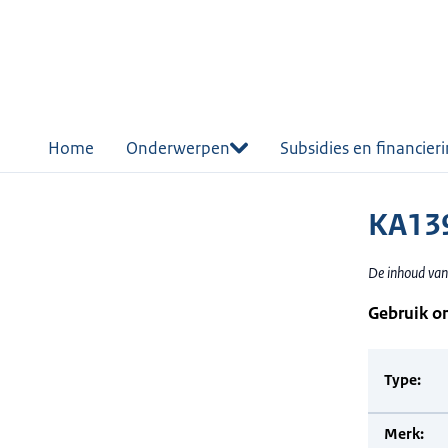
r de
tent
Home
Onderwerpen
Subsidies en financier
KA13
De inhoud van
Gebruik o
Type:
Merk: