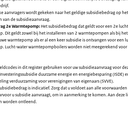
drijf.
jke aanvragers wordt gekeken naar het geldige subsidiebedrag op h
n van de subsidieaanvraag.
rag 2e Warmtepomp:
Het subsidiebedrag dat geldt voor een 2e luch
Dit geldt zowel bij het installeren van 2 warmtepompen als bij het 
uwe warmtepomp als er al een keer subsidie is ontvangen voor een l
. Lucht-water warmtepompboilers worden niet meegerekend voor
eldcodes in dit register gebruiken voor uw subsidieaanvraag voor de
 Investeringssubsidie duurzame energie en energiebesparing (ISDE) e
eling verduurzaming voor verenigingen van eigenaars (SVVE).
subsidiebedrag is indicatief. Zorg dat u voldoet aan alle voorwaarden
arvoor u subsidie aanvraagt, om in aanmerking te komen. Aan deze l
n worden ontleend.