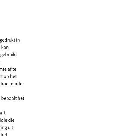
gedrukt in
n kan
 gebruikt
.
te af te
ct op het
, hoe minder
 bepaalt het
aft
die die
ing uit
 het