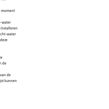
et moment
t-water
installeren
ucht-water
 deze
ze
n de
 van de
ijst kunnen