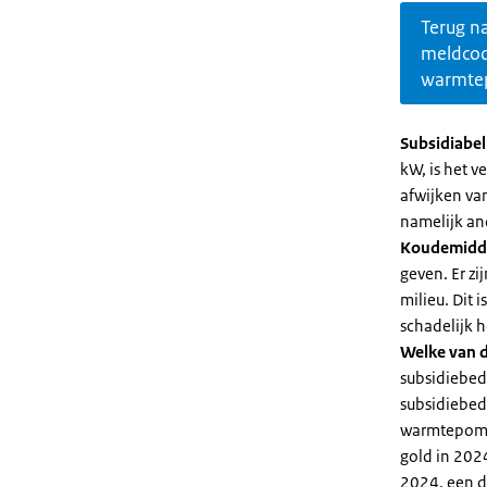
Terug n
meldco
warmte
Subsidiabe
kW, is het 
afwijken va
namelijk an
Koudemidd
geven. Er z
milieu. Dit
schadelijk h
Welke van d
subsidiebed
subsidiebedr
warmtepomp 
gold in 2024
2024, een di