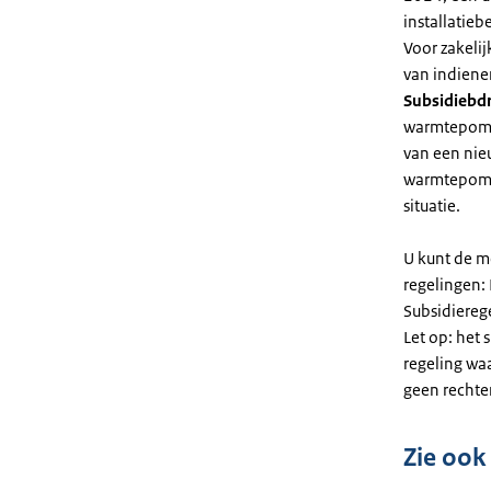
installatiebe
Voor zakeli
van indiene
Subsidiebd
warmtepomp. 
van een nie
warmtepomp
situatie.
U kunt de m
regelingen:
Subsidiereg
Let op: het 
regeling wa
geen rechte
Zie ook