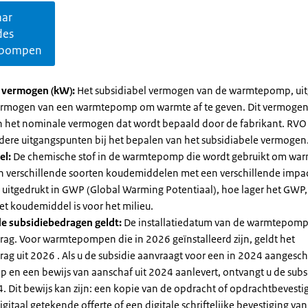
aar
des
pompen
l vermogen (kW):
Het subsidiabel vermogen van de warmtepomp, uit
vermogen van een warmtepomp om warmte af te geven. Dit vermoge
n het nominale vermogen dat wordt bepaald door de fabrikant. RVO
dere uitgangspunten bij het bepalen van het subsidiabele vermogen
el:
De chemische stof in de warmtepomp die wordt gebruikt om warm
ijn verschillende soorten koudemiddelen met een verschillende impa
 is uitgedrukt in GWP (Global Warming Potentiaal), hoe lager het GWP
et koudemiddel is voor het milieu.
e subsidiebedragen geldt:
De installatiedatum van de warmtepomp
rag. Voor warmtepompen die in 2026 geïnstalleerd zijn, geldt het
ag uit 2026 . Als u de subsidie aanvraagt voor een in 2024 aangesch
en een bewijs van aanschaf uit 2024 aanlevert, ontvangt u de subsi
. Dit bewijs kan zijn: een kopie van de opdracht of opdrachtbevestig
gitaal getekende offerte of een digitale schriftelijke bevestiging van