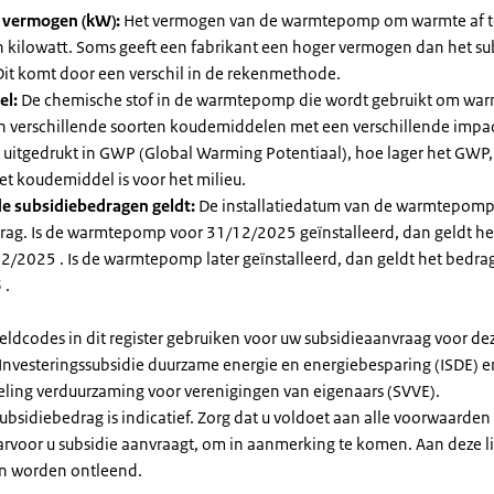
l vermogen (kW):
Het vermogen van de warmtepomp om warmte af t
in kilowatt. Soms geeft een fabrikant een hoger vermogen dan het su
it komt door een verschil in de rekenmethode.
el:
De chemische stof in de warmtepomp die wordt gebruikt om warm
ijn verschillende soorten koudemiddelen met een verschillende impa
 is uitgedrukt in GWP (Global Warming Potentiaal), hoe lager het GWP
et koudemiddel is voor het milieu.
e subsidiebedragen geldt:
De installatiedatum van de warmtepomp
rag. Is de warmtepomp voor 31/12/2025 geïnstalleerd, dan geldt he
2/2025 . Is de warmtepomp later geïnstalleerd, dan geldt het bedra
 .
eldcodes in dit register gebruiken voor uw subsidieaanvraag voor de
 Investeringssubsidie duurzame energie en energiebesparing (ISDE) e
eling verduurzaming voor verenigingen van eigenaars (SVVE).
subsidiebedrag is indicatief. Zorg dat u voldoet aan alle voorwaarden
arvoor u subsidie aanvraagt, om in aanmerking te komen. Aan deze l
n worden ontleend.