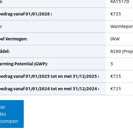
:
KA15170
bedrag vanaf 01/01/2026 :
€725
:
Warmtepom
bel Vermogen:
0kW
del:
R290 (Prop
arming Potential (GWP):
3
bedrag vanaf 01/01/2025 tot en met 31/12/2025 :
€725
bedrag vanaf 01/01/2024 tot en met 31/12/2024 :
€725
aar
des
pompen