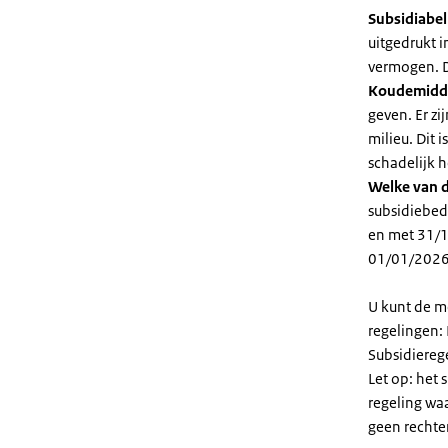
Subsidiabe
uitgedrukt 
vermogen. D
Koudemidd
geven. Er z
milieu. Dit
schadelijk h
Welke van d
subsidiebed
en met 31/1
01/01/2026
U kunt de m
regelingen:
Subsidiereg
Let op: het 
regeling wa
geen rechte