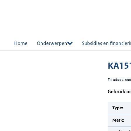
r de
tent
Home
Onderwerpen
Subsidies en financier
KA151
De inhoud van
Gebruik o
Type:
Merk: