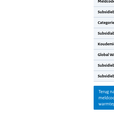
Meldcode
Subsidie
Categorie
Subsidia
Koudemid
Global W
Subsidie
Subsidie
Terug n
meldco
warmte