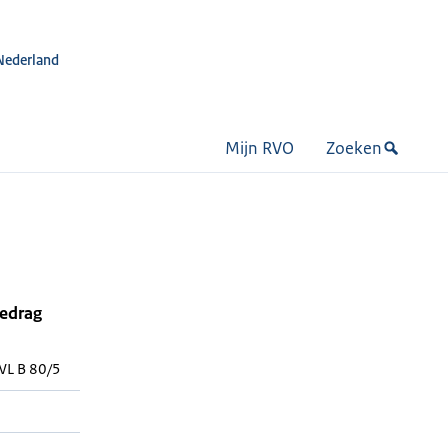
Nederland
Mijn RVO
Zoeken
bedrag
WL B 80/5