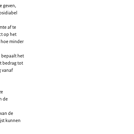
e geven,
bsidiabel
te af te
ct op het
, hoe minder
 bepaalt het
t bedrag tot
g vanaf
ze
n de
 van de
ijst kunnen