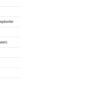
pboiler
aan)