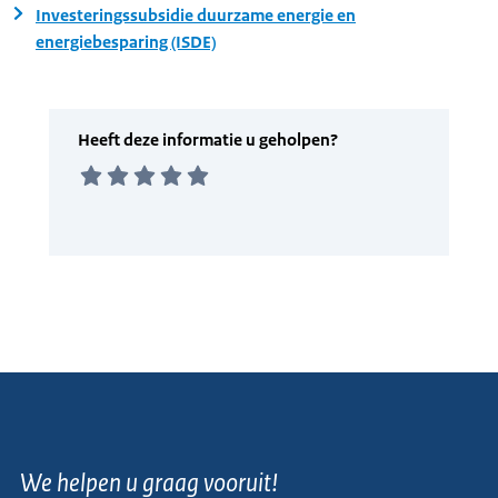
Investeringssubsidie duurzame energie en
energiebesparing (ISDE)
We helpen u graag vooruit!