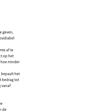
e geven,
bsidiabel
te af te
ct op het
, hoe minder
 bepaalt het
t bedrag tot
g vanaf
ze
n de