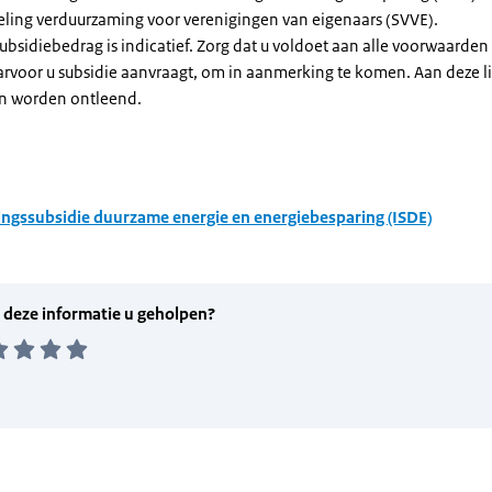
eling verduurzaming voor verenigingen van eigenaars (SVVE).
subsidiebedrag is indicatief. Zorg dat u voldoet aan alle voorwaarden
arvoor u subsidie aanvraagt, om in aanmerking te komen. Aan deze l
n worden ontleend.
ingssubsidie duurzame energie en energiebesparing (ISDE)