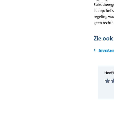
Subsidiereg
Let op: het 
regeling wa
geen rechte
Zie ook
Invester