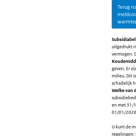
Terug n
meldco
warmte
Subsidiabe
uitgedrukt 
vermogen. D
Koudemidd
geven. Er z
milieu. Dit
schadelijk h
Welke van d
subsidiebed
en met 31/1
01/01/2026
U kunt de m
regelingen: