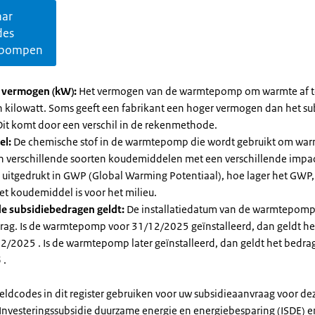
aar
des
pompen
l vermogen (kW):
Het vermogen van de warmtepomp om warmte af t
in kilowatt. Soms geeft een fabrikant een hoger vermogen dan het su
it komt door een verschil in de rekenmethode.
el:
De chemische stof in de warmtepomp die wordt gebruikt om warm
ijn verschillende soorten koudemiddelen met een verschillende impa
 is uitgedrukt in GWP (Global Warming Potentiaal), hoe lager het GWP
et koudemiddel is voor het milieu.
e subsidiebedragen geldt:
De installatiedatum van de warmtepomp
rag. Is de warmtepomp voor 31/12/2025 geïnstalleerd, dan geldt he
2/2025 . Is de warmtepomp later geïnstalleerd, dan geldt het bedra
 .
eldcodes in dit register gebruiken voor uw subsidieaanvraag voor de
 Investeringssubsidie duurzame energie en energiebesparing (ISDE) e