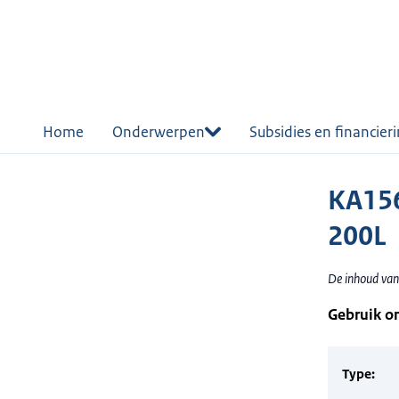
r de
tent
Home
Onderwerpen
Subsidies en financier
KA15
200L
De inhoud van
Gebruik o
Type: