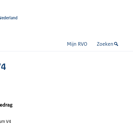
Nederland
Mijn RVO
Zoeken
V4
bedrag
um V4