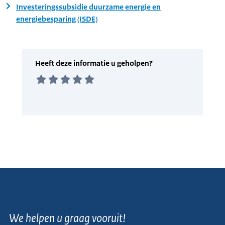
Investeringssubsidie duurzame energie en
energiebesparing (ISDE)
We helpen u graag vooruit!