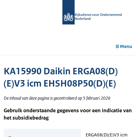
r de
tent
Rijksdienst voor Ondernemend
Nederland
Menu
KA15990 Daikin ERGA08(D)
(E)V3 icm EHSH08P50(D)(E)
De inhoud van deze pagina is gecontroleerd op 5 februari 2026
Gebruik onderstaande gegevens voor een indicatie van
het subsidiebedrag
ERGA08(D)(E)V3 icm