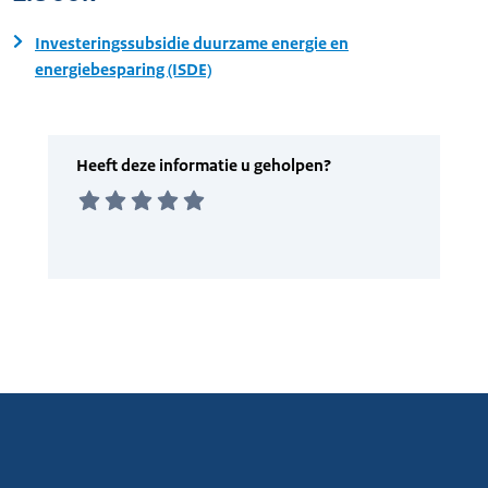
Investeringssubsidie duurzame energie en
energiebesparing (ISDE)