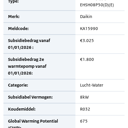
Type:
EHSH08P50(D)(E)
Merk:
Daikin
Meldcode:
KA15990
Subsidiebedrag vanaf
€3.025
01/01/2026 :
Subsidiebedrag 2e
€1.800
warmtepomp vanaf
01/01/2026:
Categorie:
Lucht-Water
Subsidiabel Vermogen:
8kW
Koudemiddel:
R032
Global Warming Potential
675
(GWP):