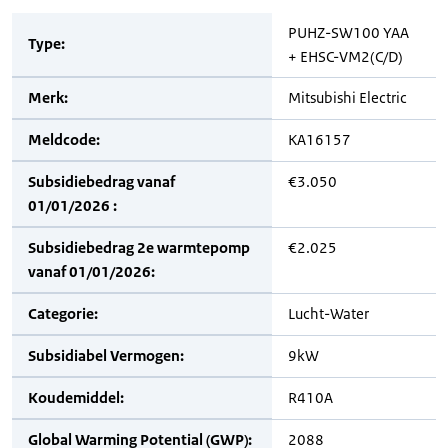
PUHZ-SW100 YAA
Type:
+ EHSC-VM2(C/D)
Merk:
Mitsubishi Electric
Meldcode:
KA16157
Subsidiebedrag vanaf
€3.050
01/01/2026 :
Subsidiebedrag 2e warmtepomp
€2.025
vanaf 01/01/2026:
Categorie:
Lucht-Water
Subsidiabel Vermogen:
9kW
Koudemiddel:
R410A
Global Warming Potential (GWP):
2088