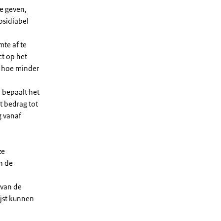
e geven,
bsidiabel
te af te
ct op het
, hoe minder
 bepaalt het
t bedrag tot
g vanaf
ze
n de
 van de
ijst kunnen