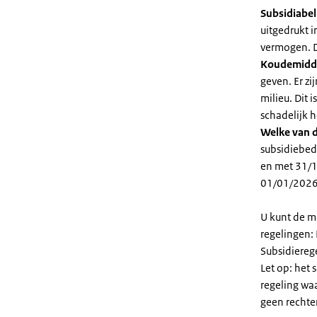
Subsidiabe
uitgedrukt 
vermogen. D
Koudemidd
geven. Er z
milieu. Dit
schadelijk h
Welke van d
subsidiebed
en met 31/1
01/01/2026
U kunt de m
regelingen:
Subsidiereg
Let op: het 
regeling wa
geen rechte