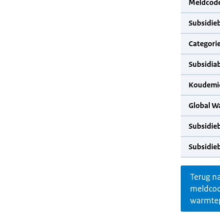
Meldcode
Subsidie
Categorie
Subsidia
Koudemid
Global W
Subsidie
Subsidie
Terug n
meldco
warmte