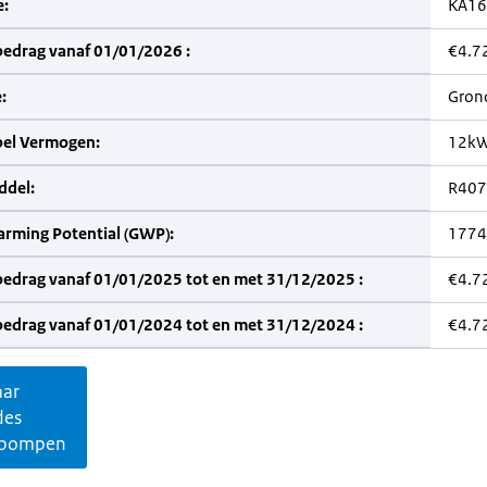
:
KA16
bedrag vanaf 01/01/2026 :
€4.7
:
Gron
bel Vermogen:
12k
del:
R407
arming Potential (GWP):
1774
bedrag vanaf 01/01/2025 tot en met 31/12/2025 :
€4.7
bedrag vanaf 01/01/2024 tot en met 31/12/2024 :
€4.7
aar
des
pompen