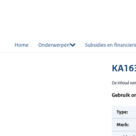
r de
tent
Home
Onderwerpen
Subsidies en financier
KA163
De inhoud van
Gebruik o
Type:
Merk: