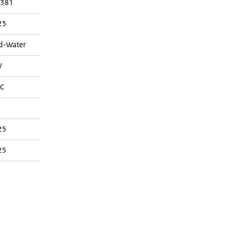
381
25
d-Water
W
C
25
25