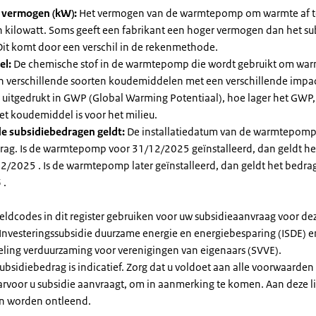
l vermogen (kW):
Het vermogen van de warmtepomp om warmte af t
in kilowatt. Soms geeft een fabrikant een hoger vermogen dan het su
it komt door een verschil in de rekenmethode.
el:
De chemische stof in de warmtepomp die wordt gebruikt om warm
ijn verschillende soorten koudemiddelen met een verschillende impa
 is uitgedrukt in GWP (Global Warming Potentiaal), hoe lager het GWP
et koudemiddel is voor het milieu.
e subsidiebedragen geldt:
De installatiedatum van de warmtepomp
rag. Is de warmtepomp voor 31/12/2025 geïnstalleerd, dan geldt he
2/2025 . Is de warmtepomp later geïnstalleerd, dan geldt het bedra
 .
eldcodes in dit register gebruiken voor uw subsidieaanvraag voor de
 Investeringssubsidie duurzame energie en energiebesparing (ISDE) e
eling verduurzaming voor verenigingen van eigenaars (SVVE).
subsidiebedrag is indicatief. Zorg dat u voldoet aan alle voorwaarden
arvoor u subsidie aanvraagt, om in aanmerking te komen. Aan deze l
n worden ontleend.