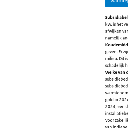
warmte
Subsidiabe
kW, is het 
afwijken va
namelijk an
Koudemidd
geven. Er z
milieu. Dit
schadelijk h
Welke van d
subsidiebed
subsidiebedr
warmtepomp 
gold in 2024
2024, een di
installatiebe
Voor zakeli
van indiene