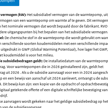
pompen
l vermogen (kW):
Het subsidiabel vermogen van de warmtepomp, uit
vermogen van een warmtepomp om warmte af te geven. Dit vermoge
n het nominale vermogen dat wordt bepaald door de fabrikant. RVO
dere uitgangspunten bij het bepalen van het subsidiabele vermogen
el:
De chemische stof in de warmtepomp die wordt gebruikt om warm
ijn verschillende soorten koudemiddelen met een verschillende impa
 is uitgedrukt in GWP (Global Warming Potentiaal), hoe lager het GWP
et koudemiddel is voor het milieu.
e subsidiebedragen geldt:
De installatiedatum van de warmtepomp
rag. Voor warmtepompen die in 2026 geïnstalleerd zijn, geldt het
ag uit 2026 . Als u de subsidie aanvraagt voor een in 2024 aangesch
en een bewijs van aanschaf uit 2024 aanlevert, ontvangt u de subsi
. Dit bewijs kan zijn: een kopie van de opdracht of opdrachtbevestig
gitaal getekende offerte of een digitale schriftelijke bevestiging van
drijf.
jke aanvragers wordt gekeken naar het geldige subsidiebedrag op h
n van de subsidieaanvraag.