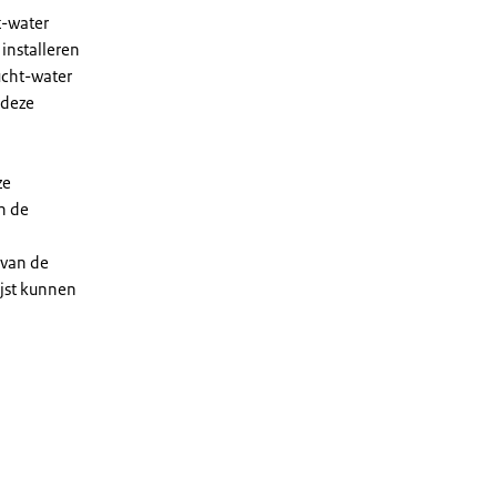
t-water
installeren
ucht-water
 deze
ze
n de
 van de
ijst kunnen