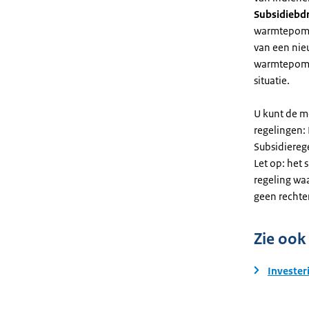
Subsidiebd
warmtepomp. 
van een nie
warmtepomp
situatie.
U kunt de m
regelingen:
Subsidiereg
Let op: het 
regeling wa
geen rechte
Zie ook
Invester