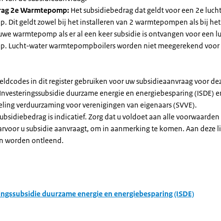
rag 2e Warmtepomp:
Het subsidiebedrag dat geldt voor een 2e luch
Dit geldt zowel bij het installeren van 2 warmtepompen als bij het 
uwe warmtepomp als er al een keer subsidie is ontvangen voor een l
. Lucht-water warmtepompboilers worden niet meegerekend voor
eldcodes in dit register gebruiken voor uw subsidieaanvraag voor de
 Investeringssubsidie duurzame energie en energiebesparing (ISDE) e
eling verduurzaming voor verenigingen van eigenaars (SVVE).
subsidiebedrag is indicatief. Zorg dat u voldoet aan alle voorwaarden
arvoor u subsidie aanvraagt, om in aanmerking te komen. Aan deze l
n worden ontleend.
ingssubsidie duurzame energie en energiebesparing (ISDE)