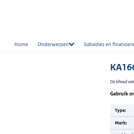
r de
tent
Home
Onderwerpen
Subsidies en financier
KA166
De inhoud van
Gebruik o
Type:
Merk: