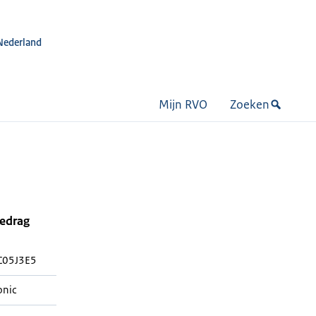
Nederland
Mijn RVO
Zoeken
bedrag
C05J3E5
onic