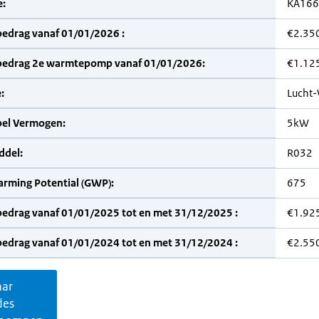
:
KA166
bedrag vanaf 01/01/2026 :
€2.35
bedrag 2e warmtepomp vanaf 01/01/2026:
€1.12
:
Lucht-
bel Vermogen:
5kW
del:
R032
arming Potential (GWP):
675
bedrag vanaf 01/01/2025 tot en met 31/12/2025 :
€1.92
bedrag vanaf 01/01/2024 tot en met 31/12/2024 :
€2.55
aar
des