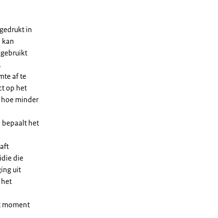
gedrukt in
n kan
 gebruikt
.
te af te
ct op het
, hoe minder
 bepaalt het
aft
die die
ing uit
 het
et moment