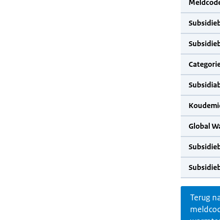
Meldcode
Subsidie
Subsidie
Categorie
Subsidia
Koudemid
Global W
Subsidie
Subsidie
Terug n
meldco