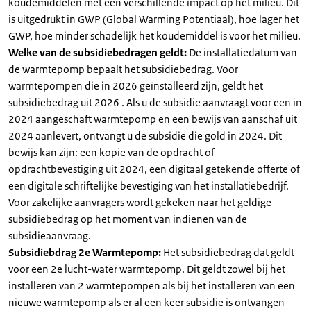
koudemiddelen met een verschillende impact op het milieu. Dit
is uitgedrukt in GWP (Global Warming Potentiaal), hoe lager het
GWP, hoe minder schadelijk het koudemiddel is voor het milieu.
Welke van de subsidiebedragen geldt:
De installatiedatum van
de warmtepomp bepaalt het subsidiebedrag. Voor
warmtepompen die in 2026 geïnstalleerd zijn, geldt het
subsidiebedrag uit 2026 . Als u de subsidie aanvraagt voor een in
2024 aangeschaft warmtepomp en een bewijs van aanschaf uit
2024 aanlevert, ontvangt u de subsidie die gold in 2024. Dit
bewijs kan zijn: een kopie van de opdracht of
opdrachtbevestiging uit 2024, een digitaal getekende offerte of
een digitale schriftelijke bevestiging van het installatiebedrijf.
Voor zakelijke aanvragers wordt gekeken naar het geldige
subsidiebedrag op het moment van indienen van de
subsidieaanvraag.
Subsidiebdrag 2e Warmtepomp:
Het subsidiebedrag dat geldt
voor een 2e lucht-water warmtepomp. Dit geldt zowel bij het
installeren van 2 warmtepompen als bij het installeren van een
nieuwe warmtepomp als er al een keer subsidie is ontvangen