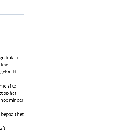
gedrukt in
n kan
 gebruikt
.
te af te
ct op het
, hoe minder
 bepaalt het
aft