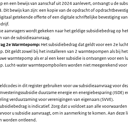
en een bewijs van aanschaf uit 2024 aanlevert, ontvangt u de subsi
. Dit bewijs kan zijn: een kopie van de opdracht of opdrachtbevestig
gitaal getekende offerte of een digitale schriftelijke bevestiging van
drijf.
jke aanvragers wordt gekeken naar het geldige subsidiebedrag op h
n van de subsidieaanvraag.
rag 2e Warmtepomp:
Het subsidiebedrag dat geldt voor een 2e luch
Dit geldt zowel bij het installeren van 2 warmtepompen als bij het 
uwe warmtepomp als er al een keer subsidie is ontvangen voor een l
. Lucht-water warmtepompboilers worden niet meegerekend voor
eldcodes in dit register gebruiken voor uw subsidieaanvraag voor de
 Investeringssubsidie duurzame energie en energiebesparing (ISDE) e
eling verduurzaming voor verenigingen van eigenaars (SVVE).
subsidiebedrag is indicatief. Zorg dat u voldoet aan alle voorwaarden
arvoor u subsidie aanvraagt, om in aanmerking te komen. Aan deze l
n worden ontleend.