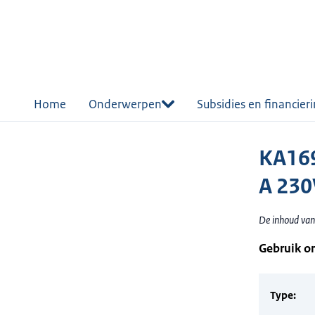
r de
tent
Home
Onderwerpen
Subsidies en financier
KA169
A 230
De inhoud van
Gebruik o
Type: