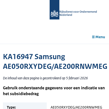
r de
tent
Rijksdienst voor Ondernemend
Nederland
Menu
KA16947 Samsung
AE050RXYDEG/AE200RNWMEG
De inhoud van deze pagina is gecontroleerd op 5 februari 2026
Gebruik onderstaande gegevens voor een indicatie van
het subsidiebedrag
Type:
AE050RXYDEG/AE200RNWMEG