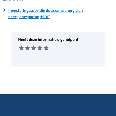
Investeringssubsidie duurzame energie en
energiebesparing (ISDE)