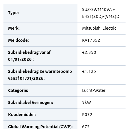
SUZ-SWM40VA +
Type:
EHST(20D)-(VM2)D
Merk:
Mitsubishi Electric
Meldcode:
KA17352
Subsidiebedrag vanaf
€2.350
01/01/2026 :
Subsidiebedrag 2e warmtepomp
€1.125
vanaf 01/01/2026:
Categorie:
Lucht-Water
Subsidiabel Vermogen:
5kW
Koudemiddel:
R032
Global Warming Potential (GWP):
675