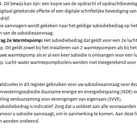
. Dit bewijs kan zijn: een kopie van de opdracht of opdrachtbevestig
gitaal getekende offerte of een digitale schriftelijke bevestiging van
drijf.
jke aanvragers wordt gekeken naar het geldige subsidiebedrag op h
n van de subsidieaanvraag.
rag 2e Warmtepomp:
Het subsidiebedrag dat geldt voor een 2e luch
Dit geldt zowel bij het installeren van 2 warmtepompen als bij het 
uwe warmtepomp als er al een keer subsidie is ontvangen voor een l
. Lucht-water warmtepompboilers worden niet meegerekend voor
eldcodes in dit register gebruiken voor uw subsidieaanvraag voor de
 Investeringssubsidie duurzame energie en energiebesparing (ISDE) e
eling verduurzaming voor verenigingen van eigenaars (SVVE).
subsidiebedrag is indicatief. Zorg dat u voldoet aan alle voorwaarden
arvoor u subsidie aanvraagt, om in aanmerking te komen. Aan deze l
n worden ontleend.