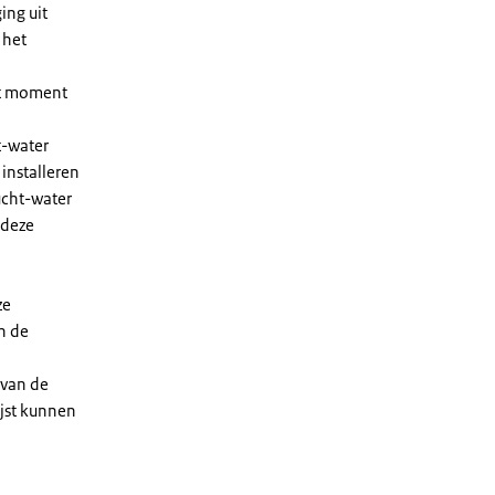
ing uit
 het
et moment
t-water
installeren
ucht-water
 deze
ze
n de
 van de
ijst kunnen