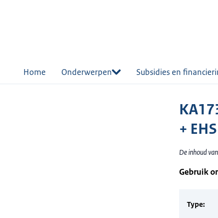
r de
tent
Home
Onderwerpen
Subsidies en financier
KA173
+ EH
De inhoud van
Gebruik o
Type: