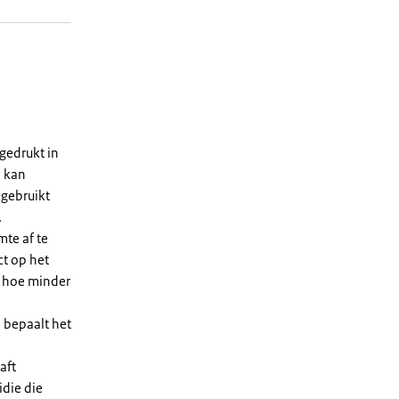
gedrukt in
n kan
 gebruikt
.
te af te
ct op het
, hoe minder
 bepaalt het
aft
die die