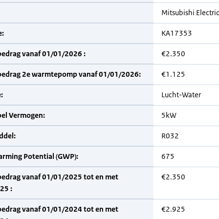
Mitsubishi Electri
:
KA17353
bedrag vanaf 01/01/2026 :
€2.350
bedrag 2e warmtepomp vanaf 01/01/2026:
€1.125
:
Lucht-Water
bel Vermogen:
5kW
del:
R032
arming Potential (GWP):
675
bedrag vanaf 01/01/2025 tot en met
€2.350
25 :
bedrag vanaf 01/01/2024 tot en met
€2.925