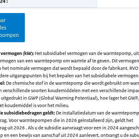
24 :
aar
des
pompen
l vermogen (kW):
Het subsidiabel vermogen van de warmtepomp, uit
vermogen van een warmtepomp om warmte af te geven. Dit vermoge
n het nominale vermogen dat wordt bepaald door de fabrikant. RVO
dere uitgangspunten bij het bepalen van het subsidiabele vermogen
el:
De chemische stof in de warmtepomp die wordt gebruikt om warm
ijn verschillende soorten koudemiddelen met een verschillende impa
 is uitgedrukt in GWP (Global Warming Potentiaal), hoe lager het GWP
et koudemiddel is voor het milieu.
e subsidiebedragen geldt:
De installatiedatum van de warmtepomp
rag. Voor warmtepompen die in 2026 geïnstalleerd zijn, geldt het
ag uit 2026 . Als u de subsidie aanvraagt voor een in 2024 aangesch
en een bewijs van aanschaf uit 2024 aanlevert, ontvangt u de subsi