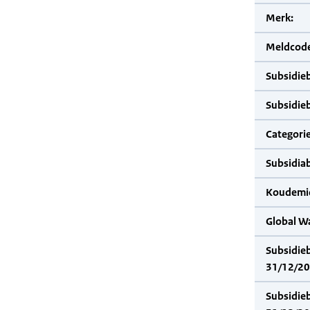
Merk:
Meldcode
Subsidie
Subsidie
Categorie
Subsidia
Koudemid
Global W
Subsidie
31/12/20
Subsidie