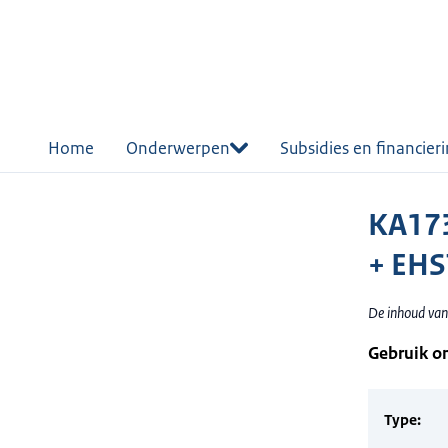
r de
tent
Home
Onderwerpen
Subsidies en financier
KA173
+ EH
De inhoud van
Gebruik o
Type: