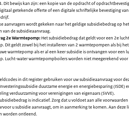
. Dit bewijs kan zijn: een kopie van de opdracht of opdrachtbevestig
gitaal getekende offerte of een digitale schriftelijke bevestiging van
drijf.
jke aanvragers wordt gekeken naar het geldige subsidiebedrag op h
n van de subsidieaanvraag.
rag 2e Warmtepomp:
Het subsidiebedrag dat geldt voor een 2e luch
Dit geldt zowel bij het installeren van 2 warmtepompen als bij het 
uwe warmtepomp als er al een keer subsidie is ontvangen voor een l
. Lucht-water warmtepompboilers worden niet meegerekend voor
eldcodes in dit register gebruiken voor uw subsidieaanvraag voor de
 Investeringssubsidie duurzame energie en energiebesparing (ISDE) e
eling verduurzaming voor verenigingen van eigenaars (SVVE).
subsidiebedrag is indicatief. Zorg dat u voldoet aan alle voorwaarden
arvoor u subsidie aanvraagt, om in aanmerking te komen. Aan deze l
n worden ontleend.