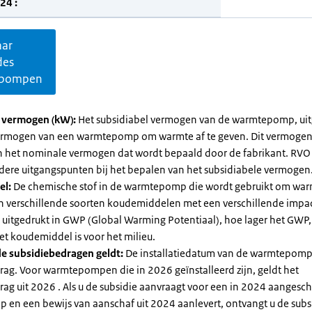
24 :
aar
des
pompen
l vermogen (kW):
Het subsidiabel vermogen van de warmtepomp, uit
vermogen van een warmtepomp om warmte af te geven. Dit vermoge
n het nominale vermogen dat wordt bepaald door de fabrikant. RVO
dere uitgangspunten bij het bepalen van het subsidiabele vermogen
el:
De chemische stof in de warmtepomp die wordt gebruikt om warm
ijn verschillende soorten koudemiddelen met een verschillende impa
 is uitgedrukt in GWP (Global Warming Potentiaal), hoe lager het GWP
et koudemiddel is voor het milieu.
e subsidiebedragen geldt:
De installatiedatum van de warmtepomp
rag. Voor warmtepompen die in 2026 geïnstalleerd zijn, geldt het
ag uit 2026 . Als u de subsidie aanvraagt voor een in 2024 aangesch
en een bewijs van aanschaf uit 2024 aanlevert, ontvangt u de subsi