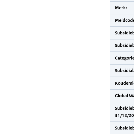
Merk:
Meldcode
Subsidie
Subsidie
Categorie
Subsidia
Koudemid
Global W
Subsidie
31/12/20
Subsidie