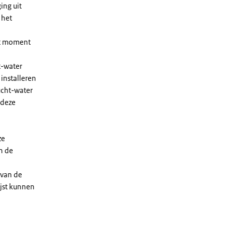
ing uit
 het
et moment
t-water
installeren
ucht-water
 deze
ze
n de
 van de
ijst kunnen