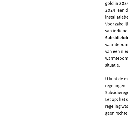
gold in 2024
2024, een di
installatiebe
Voor zakeli
van indiene
Subsidiebd
warmtepomp. 
van een nie
warmtepomp
situatie.
U kunt de m
regelingen:
Subsidiereg
Let op: het 
regeling wa
geen rechte