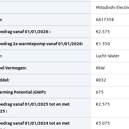
Mitsubishi Electri
:
KA17358
bedrag vanaf 01/01/2026 :
€2.575
bedrag 2e warmtepomp vanaf 01/01/2026:
€1.350
:
Lucht-Water
bel Vermogen:
6kW
del:
R032
arming Potential (GWP):
675
bedrag vanaf 01/01/2025 tot en met
€2.575
25 :
bedrag vanaf 01/01/2024 tot en met
€3.075