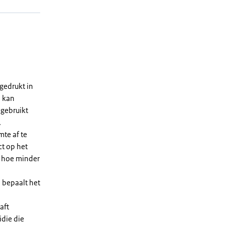
gedrukt in
n kan
 gebruikt
.
te af te
ct op het
, hoe minder
 bepaalt het
aft
die die