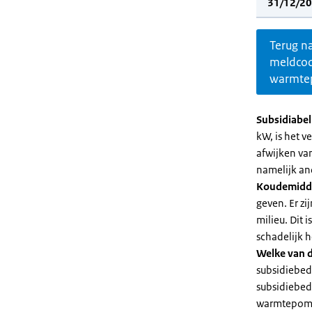
31/12/20
Terug n
meldco
warmte
Subsidiabe
kW, is het 
afwijken va
namelijk an
Koudemidd
geven. Er z
milieu. Dit
schadelijk h
Welke van d
subsidiebed
subsidiebedr
warmtepomp 