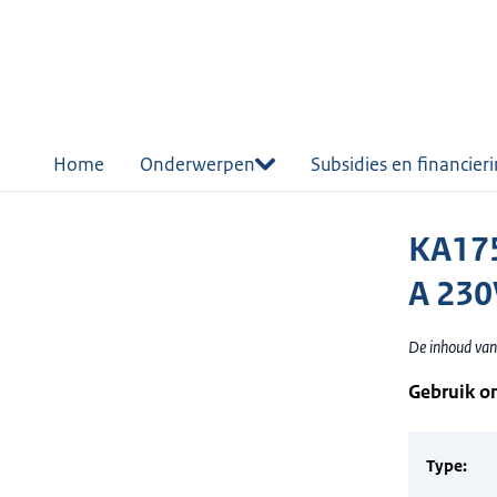
r de
tent
Home
Onderwerpen
Subsidies en financier
KA175
A 230
De inhoud van
Gebruik o
Type: