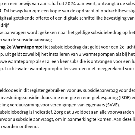
en een bewijs van aanschaf uit 2024 aanlevert, ontvangt u de subsi
. Dit bewijs kan zijn: een kopie van de opdracht of opdrachtbevestig
gitaal getekende offerte of een digitale schriftelijke bevestiging van
drijf.
jke aanvragers wordt gekeken naar het geldige subsidiebedrag op h
n van de subsidieaanvraag.
rag 2e Warmtepomp:
Het subsidiebedrag dat geldt voor een 2e luch
Dit geldt zowel bij het installeren van 2 warmtepompen als bij het 
uwe warmtepomp als er al een keer subsidie is ontvangen voor een l
. Lucht-water warmtepompboilers worden niet meegerekend voor
eldcodes in dit register gebruiken voor uw subsidieaanvraag voor de
 Investeringssubsidie duurzame energie en energiebesparing (ISDE) e
eling verduurzaming voor verenigingen van eigenaars (SVVE).
subsidiebedrag is indicatief. Zorg dat u voldoet aan alle voorwaarden
arvoor u subsidie aanvraagt, om in aanmerking te komen. Aan deze l
n worden ontleend.