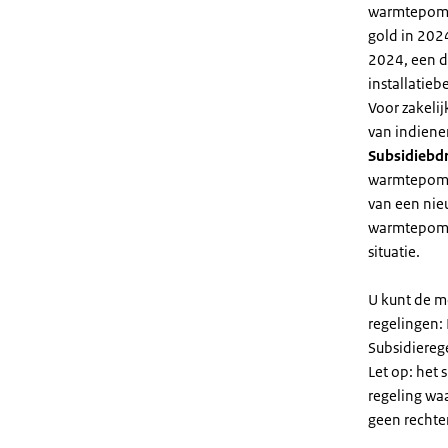
warmtepomp 
gold in 2024
2024, een di
installatiebe
Voor zakeli
van indiene
Subsidiebd
warmtepomp. 
van een nie
warmtepomp
situatie.
U kunt de m
regelingen:
Subsidiereg
Let op: het 
regeling wa
geen rechte