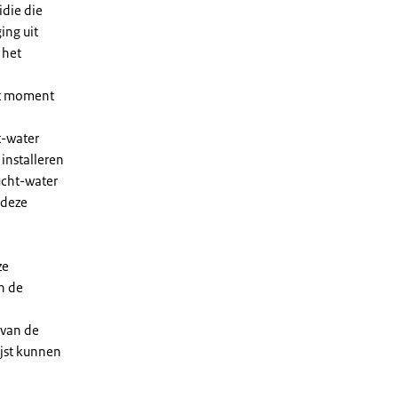
die die
ing uit
 het
et moment
t-water
installeren
ucht-water
 deze
ze
n de
 van de
ijst kunnen