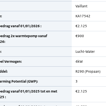
Vaillant
:
KA17542
bedrag vanaf 01/01/2026 :
€2.125
bedrag 2e warmtepomp vanaf
€900
26:
:
Lucht-Water
bel Vermogen:
4kW
del:
R290 (Propaan)
arming Potential (GWP):
3
bedrag vanaf 01/01/2025 tot en met
€2.125
25 :