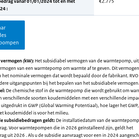
bedrag vanaf 01/01/2024 tot en met
€2.775
24 :
aar
des
pompen
l vermogen (kW):
Het subsidiabel vermogen van de warmtepomp, uit
vermogen van een warmtepomp om warmte af te geven. Dit vermoge
n het nominale vermogen dat wordt bepaald door de fabrikant. RVO
dere uitgangspunten bij het bepalen van het subsidiabele vermogen
el:
De chemische stof in de warmtepomp die wordt gebruikt om warm
ijn verschillende soorten koudemiddelen met een verschillende impa
 is uitgedrukt in GWP (Global Warming Potentiaal), hoe lager het GWP
et koudemiddel is voor het milieu.
e subsidiebedragen geldt:
De installatiedatum van de warmtepomp
rag. Voor warmtepompen die in 2026 geïnstalleerd zijn, geldt het
ag uit 2026 . Als u de subsidie aanvraagt voor een in 2024 aangesch