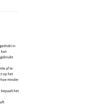
gedrukt in
n kan
 gebruikt
.
te af te
ct op het
, hoe minder
 bepaalt het
aft