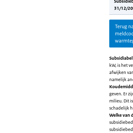
Subsidie
31/12/20
Terug n
meldco
warmte
Subsidiabe
kW, is het 
afwijken va
namelijk an
Koudemidd
geven. Er z
milieu. Dit
schadelijk h
Welke van d
subsidiebed
subsidiebedr