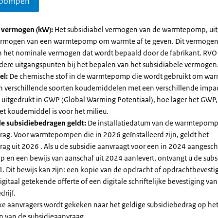
pompen
l vermogen (kW):
Het subsidiabel vermogen van de warmtepomp, uit
vermogen van een warmtepomp om warmte af te geven. Dit vermoge
n het nominale vermogen dat wordt bepaald door de fabrikant. RVO
dere uitgangspunten bij het bepalen van het subsidiabele vermogen
el:
De chemische stof in de warmtepomp die wordt gebruikt om warm
ijn verschillende soorten koudemiddelen met een verschillende impa
 is uitgedrukt in GWP (Global Warming Potentiaal), hoe lager het GWP
et koudemiddel is voor het milieu.
e subsidiebedragen geldt:
De installatiedatum van de warmtepomp
rag. Voor warmtepompen die in 2026 geïnstalleerd zijn, geldt het
ag uit 2026 . Als u de subsidie aanvraagt voor een in 2024 aangesch
en een bewijs van aanschaf uit 2024 aanlevert, ontvangt u de subsi
. Dit bewijs kan zijn: een kopie van de opdracht of opdrachtbevestig
gitaal getekende offerte of een digitale schriftelijke bevestiging van
drijf.
jke aanvragers wordt gekeken naar het geldige subsidiebedrag op h
n van de subsidieaanvraag.