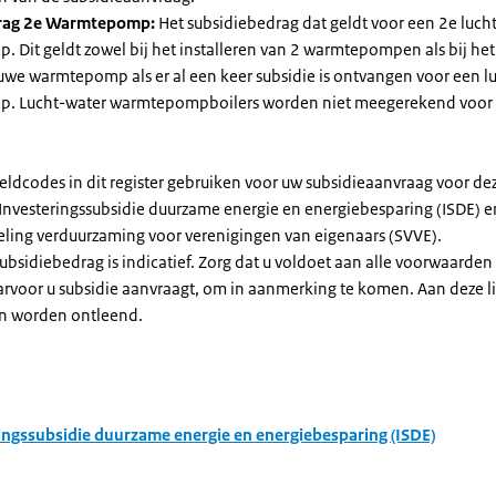
rag 2e Warmtepomp:
Het subsidiebedrag dat geldt voor een 2e luch
Dit geldt zowel bij het installeren van 2 warmtepompen als bij het 
uwe warmtepomp als er al een keer subsidie is ontvangen voor een l
. Lucht-water warmtepompboilers worden niet meegerekend voor
eldcodes in dit register gebruiken voor uw subsidieaanvraag voor de
 Investeringssubsidie duurzame energie en energiebesparing (ISDE) e
eling verduurzaming voor verenigingen van eigenaars (SVVE).
subsidiebedrag is indicatief. Zorg dat u voldoet aan alle voorwaarden
arvoor u subsidie aanvraagt, om in aanmerking te komen. Aan deze l
n worden ontleend.
ingssubsidie duurzame energie en energiebesparing (ISDE)