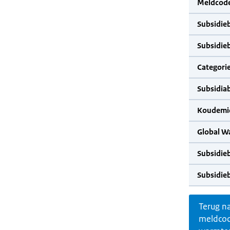
Meldcode
Subsidie
Subsidie
Categorie
Subsidia
Koudemid
Global W
Subsidie
Subsidie
Terug n
meldco