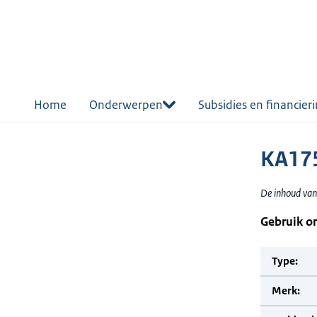
r de
tent
Home
Onderwerpen
Subsidies en financier
KA175
De inhoud van
Gebruik o
Type:
Merk: