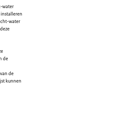
t-water
installeren
ucht-water
 deze
ze
n de
 van de
ijst kunnen