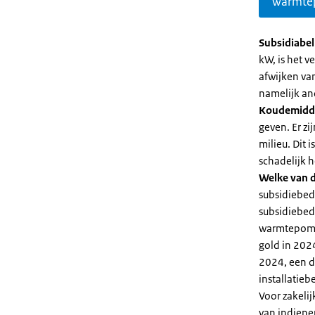
warmte
Subsidiabe
kW, is het 
afwijken va
namelijk an
Koudemidd
geven. Er z
milieu. Dit
schadelijk h
Welke van d
subsidiebed
subsidiebedr
warmtepomp 
gold in 2024
2024, een di
installatiebe
Voor zakeli
van indiene