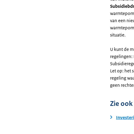
Subsidiebd
warmtepomp. 
van een nie
warmtepomp
situatie.
U kunt de m
regelingen:
Subsidiereg
Let op: het 
regeling wa
geen rechte
Zie ook
Invester