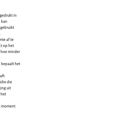
gedrukt in
n kan
 gebruikt
.
te af te
ct op het
, hoe minder
 bepaalt het
aft
die die
ing uit
 het
et moment