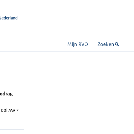
Nederland
Mijn RVO
Zoeken
bedrag
400i AW 7