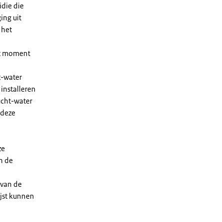
die die
ing uit
 het
et moment
t-water
installeren
ucht-water
 deze
ze
n de
 van de
ijst kunnen