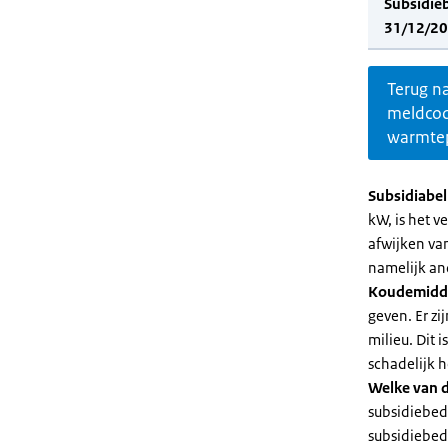
Subsidie
31/12/20
Terug n
meldco
warmte
Subsidiabe
kW, is het 
afwijken va
namelijk an
Koudemidd
geven. Er z
milieu. Dit
schadelijk h
Welke van d
subsidiebed
subsidiebedr