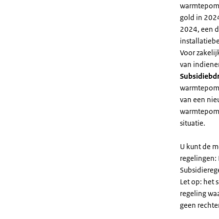
warmtepomp 
gold in 2024
2024, een di
installatiebe
Voor zakeli
van indiene
Subsidiebd
warmtepomp. 
van een nie
warmtepomp
situatie.
U kunt de m
regelingen:
Subsidiereg
Let op: het 
regeling wa
geen rechte