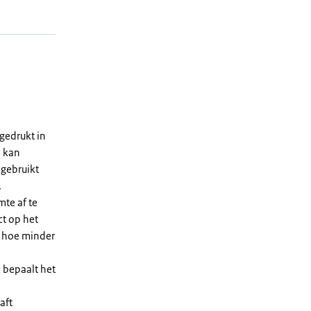
gedrukt in
n kan
 gebruikt
.
te af te
ct op het
, hoe minder
 bepaalt het
aft