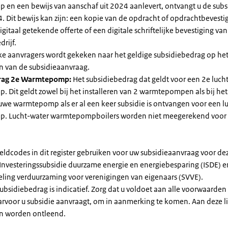
en een bewijs van aanschaf uit 2024 aanlevert, ontvangt u de subsi
. Dit bewijs kan zijn: een kopie van de opdracht of opdrachtbevestig
gitaal getekende offerte of een digitale schriftelijke bevestiging van
drijf.
jke aanvragers wordt gekeken naar het geldige subsidiebedrag op h
n van de subsidieaanvraag.
rag 2e Warmtepomp:
Het subsidiebedrag dat geldt voor een 2e luch
Dit geldt zowel bij het installeren van 2 warmtepompen als bij het 
uwe warmtepomp als er al een keer subsidie is ontvangen voor een l
. Lucht-water warmtepompboilers worden niet meegerekend voor
eldcodes in dit register gebruiken voor uw subsidieaanvraag voor de
 Investeringssubsidie duurzame energie en energiebesparing (ISDE) e
eling verduurzaming voor verenigingen van eigenaars (SVVE).
subsidiebedrag is indicatief. Zorg dat u voldoet aan alle voorwaarden
arvoor u subsidie aanvraagt, om in aanmerking te komen. Aan deze l
n worden ontleend.