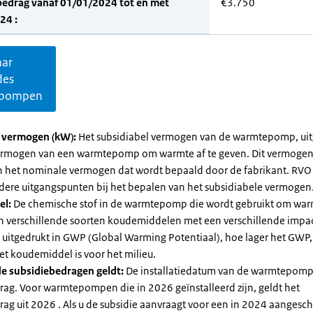
bedrag vanaf 01/01/2024 tot en met
€3.750
24 :
aar
des
pompen
l vermogen (kW):
Het subsidiabel vermogen van de warmtepomp, uit
vermogen van een warmtepomp om warmte af te geven. Dit vermoge
n het nominale vermogen dat wordt bepaald door de fabrikant. RVO
dere uitgangspunten bij het bepalen van het subsidiabele vermogen
el:
De chemische stof in de warmtepomp die wordt gebruikt om warm
ijn verschillende soorten koudemiddelen met een verschillende impa
 is uitgedrukt in GWP (Global Warming Potentiaal), hoe lager het GWP
et koudemiddel is voor het milieu.
e subsidiebedragen geldt:
De installatiedatum van de warmtepomp
rag. Voor warmtepompen die in 2026 geïnstalleerd zijn, geldt het
ag uit 2026 . Als u de subsidie aanvraagt voor een in 2024 aangesch