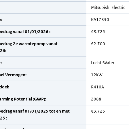
Mitsubishi Electric
:
KA17830
bedrag vanaf 01/01/2026 :
€3.725
bedrag 2e warmtepomp vanaf
€2.700
26:
:
Lucht-Water
bel Vermogen:
12kW
del:
R410A
arming Potential (GWP):
2088
bedrag vanaf 01/01/2025 tot en met
€3.725
25 :