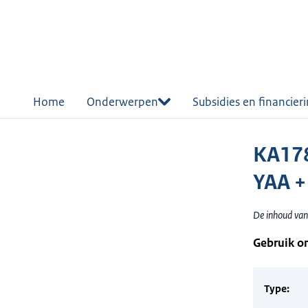
r de
tent
Home
Onderwerpen
Subsidies en financier
KA178
YAA 
De inhoud van
Gebruik o
Type: