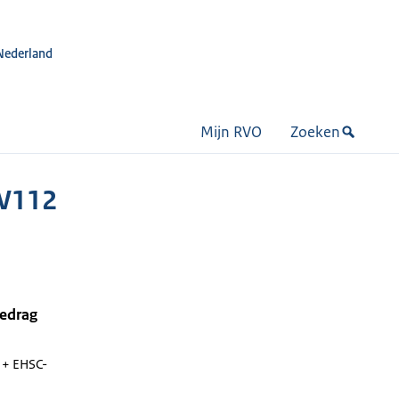
Nederland
Mijn RVO
Zoeken
HW112
bedrag
+ EHSC-