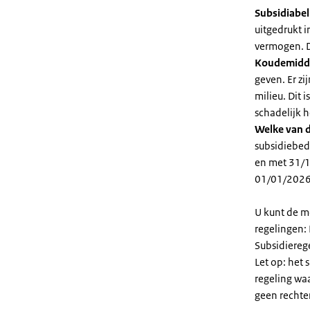
Subsidiabe
uitgedrukt 
vermogen. D
Koudemidd
geven. Er z
milieu. Dit
schadelijk h
Welke van d
subsidiebed
en met 31/1
01/01/2026
U kunt de m
regelingen:
Subsidiereg
Let op: het 
regeling wa
geen rechte