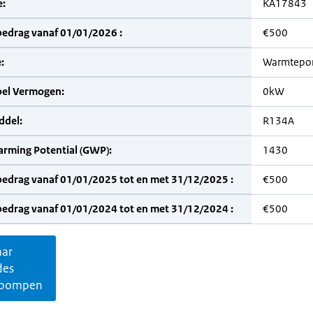
:
KA17843
bedrag vanaf 01/01/2026 :
€500
:
Warmtepo
bel Vermogen:
0kW
del:
R134A
arming Potential (GWP):
1430
bedrag vanaf 01/01/2025 tot en met 31/12/2025 :
€500
bedrag vanaf 01/01/2024 tot en met 31/12/2024 :
€500
aar
des
pompen