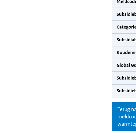
Meldcode
Subsidie
Categorie
Subsidia
Koudemid
Global W
Subsidie
Subsidie
Terug n
meldco
warmte