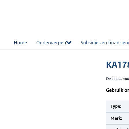
r de
tent
Home
Onderwerpen
Subsidies en financier
KA17
De inhoud van
Gebruik o
Type:
Merk: