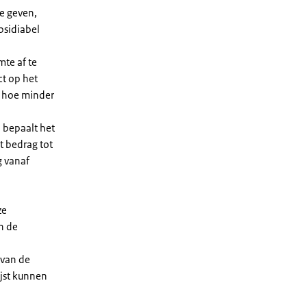
e geven,
bsidiabel
te af te
ct op het
, hoe minder
 bepaalt het
t bedrag tot
g vanaf
ze
n de
 van de
ijst kunnen