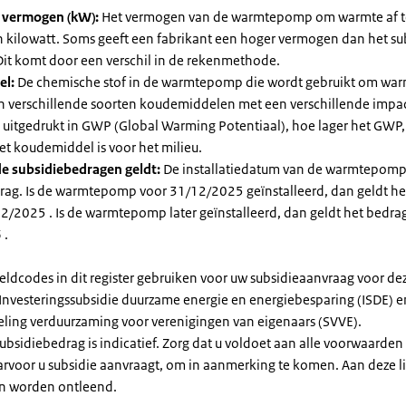
l vermogen (kW):
Het vermogen van de warmtepomp om warmte af t
in kilowatt. Soms geeft een fabrikant een hoger vermogen dan het su
it komt door een verschil in de rekenmethode.
el:
De chemische stof in de warmtepomp die wordt gebruikt om warm
ijn verschillende soorten koudemiddelen met een verschillende impa
 is uitgedrukt in GWP (Global Warming Potentiaal), hoe lager het GWP
et koudemiddel is voor het milieu.
e subsidiebedragen geldt:
De installatiedatum van de warmtepomp
rag. Is de warmtepomp voor 31/12/2025 geïnstalleerd, dan geldt he
2/2025 . Is de warmtepomp later geïnstalleerd, dan geldt het bedra
 .
eldcodes in dit register gebruiken voor uw subsidieaanvraag voor de
 Investeringssubsidie duurzame energie en energiebesparing (ISDE) e
eling verduurzaming voor verenigingen van eigenaars (SVVE).
subsidiebedrag is indicatief. Zorg dat u voldoet aan alle voorwaarden
arvoor u subsidie aanvraagt, om in aanmerking te komen. Aan deze l
n worden ontleend.