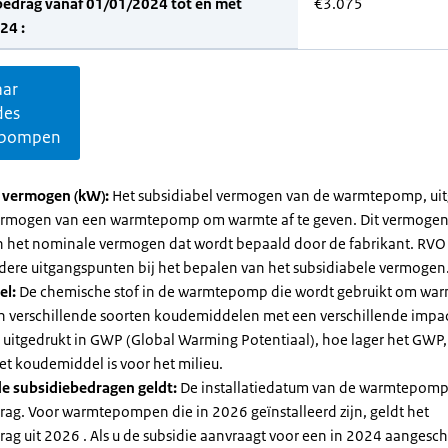
bedrag vanaf 01/01/2024 tot en met
€3.075
24 :
aar
des
pompen
l vermogen (kW):
Het subsidiabel vermogen van de warmtepomp, uit
vermogen van een warmtepomp om warmte af te geven. Dit vermoge
n het nominale vermogen dat wordt bepaald door de fabrikant. RVO
dere uitgangspunten bij het bepalen van het subsidiabele vermogen
el:
De chemische stof in de warmtepomp die wordt gebruikt om warm
ijn verschillende soorten koudemiddelen met een verschillende impa
 is uitgedrukt in GWP (Global Warming Potentiaal), hoe lager het GWP
et koudemiddel is voor het milieu.
e subsidiebedragen geldt:
De installatiedatum van de warmtepomp
rag. Voor warmtepompen die in 2026 geïnstalleerd zijn, geldt het
ag uit 2026 . Als u de subsidie aanvraagt voor een in 2024 aangesch