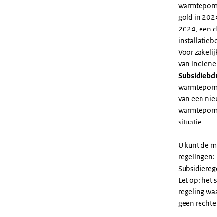
warmtepomp 
gold in 2024
2024, een di
installatiebe
Voor zakeli
van indiene
Subsidiebd
warmtepomp. 
van een nie
warmtepomp
situatie.
U kunt de m
regelingen:
Subsidiereg
Let op: het 
regeling wa
geen rechte