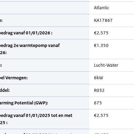
Atlantic
:
KA17867
bedrag vanaf 01/01/2026 :
€2.575
bedrag 2e warmtepomp vanaf
€1.350
26:
:
Lucht-Water
bel Vermogen:
6kW
del:
R032
arming Potential (GWP):
675
bedrag vanaf 01/01/2025 tot en met
€2.575
25 :