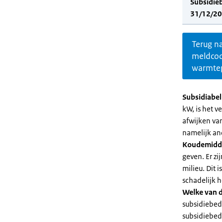
Subsidie
31/12/20
Terug n
meldco
warmte
Subsidiabe
kW, is het 
afwijken va
namelijk an
Koudemidd
geven. Er z
milieu. Dit
schadelijk h
Welke van d
subsidiebed
subsidiebedr