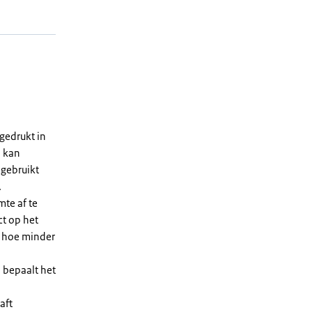
gedrukt in
n kan
 gebruikt
.
te af te
ct op het
, hoe minder
 bepaalt het
aft