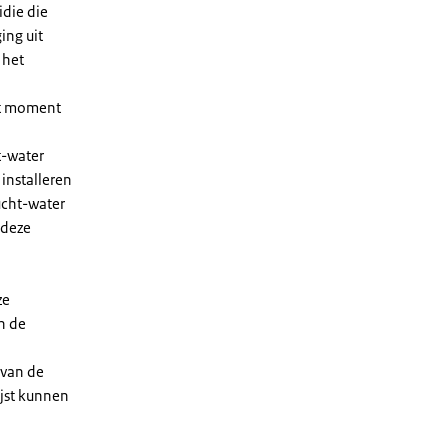
die die
ing uit
 het
et moment
t-water
installeren
ucht-water
 deze
ze
n de
 van de
ijst kunnen