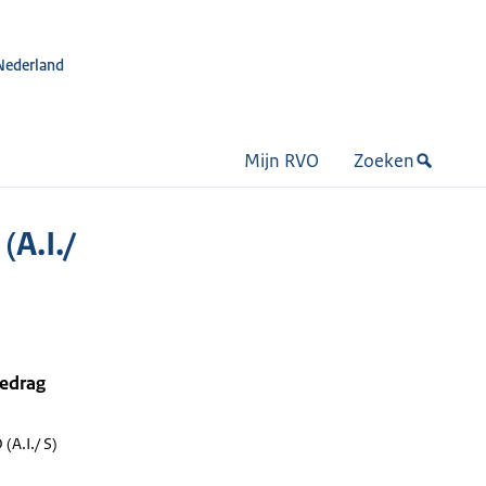
Nederland
Mijn RVO
Zoeken
A.I./
bedrag
A.I./ S)