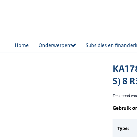
r de
tent
Home
Onderwerpen
Subsidies en financier
KA178
S) 8 
De inhoud van
Gebruik o
Type: