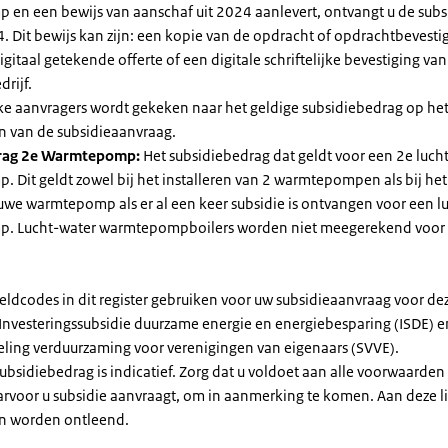
en een bewijs van aanschaf uit 2024 aanlevert, ontvangt u de subsi
. Dit bewijs kan zijn: een kopie van de opdracht of opdrachtbevestig
gitaal getekende offerte of een digitale schriftelijke bevestiging van
drijf.
jke aanvragers wordt gekeken naar het geldige subsidiebedrag op h
n van de subsidieaanvraag.
rag 2e Warmtepomp:
Het subsidiebedrag dat geldt voor een 2e luch
Dit geldt zowel bij het installeren van 2 warmtepompen als bij het 
uwe warmtepomp als er al een keer subsidie is ontvangen voor een l
. Lucht-water warmtepompboilers worden niet meegerekend voor
eldcodes in dit register gebruiken voor uw subsidieaanvraag voor de
 Investeringssubsidie duurzame energie en energiebesparing (ISDE) e
eling verduurzaming voor verenigingen van eigenaars (SVVE).
subsidiebedrag is indicatief. Zorg dat u voldoet aan alle voorwaarden
arvoor u subsidie aanvraagt, om in aanmerking te komen. Aan deze l
n worden ontleend.