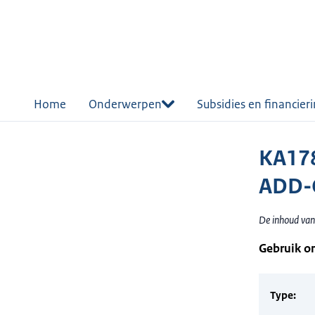
r de
tent
Home
Onderwerpen
Subsidies en financier
KA178
ADD-
De inhoud van
Gebruik o
Type: