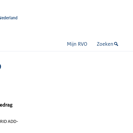
Nederland
Mijn RVO
Zoeken
D
bedrag
RID ADD-