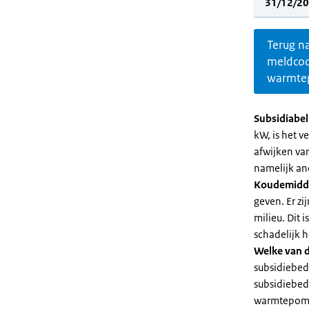
31/12/20
Terug n
meldco
warmte
Subsidiabe
kW, is het 
afwijken va
namelijk an
Koudemidd
geven. Er z
milieu. Dit
schadelijk h
Welke van d
subsidiebed
subsidiebedr
warmtepomp 