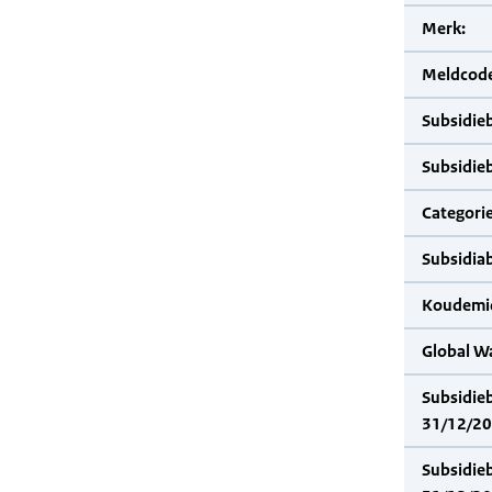
Merk:
Meldcode
Subsidie
Subsidie
Categorie
Subsidia
Koudemid
Global W
Subsidie
31/12/20
Subsidie