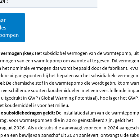
24 :
aar
des
pompen
l vermogen (kW):
Het subsidiabel vermogen van de warmtepomp, uit
vermogen van een warmtepomp om warmte af te geven. Dit vermoge
n het nominale vermogen dat wordt bepaald door de fabrikant. RVO
dere uitgangspunten bij het bepalen van het subsidiabele vermogen
el:
De chemische stof in de warmtepomp die wordt gebruikt om warm
ijn verschillende soorten koudemiddelen met een verschillende impa
 is uitgedrukt in GWP (Global Warming Potentiaal), hoe lager het GWP
et koudemiddel is voor het milieu.
e subsidiebedragen geldt:
De installatiedatum van de warmtepomp
rag. Voor warmtepompen die in 2026 geïnstalleerd zijn, geldt het
ag uit 2026 . Als u de subsidie aanvraagt voor een in 2024 aangesch
en een bewijs van aanschaf uit 2024 aanlevert, ontvangt u de subsi