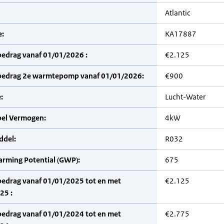
Atlantic
:
KA17887
bedrag vanaf 01/01/2026 :
€2.125
bedrag 2e warmtepomp vanaf 01/01/2026:
€900
:
Lucht-Water
bel Vermogen:
4kW
del:
R032
arming Potential (GWP):
675
bedrag vanaf 01/01/2025 tot en met
€2.125
25 :
bedrag vanaf 01/01/2024 tot en met
€2.775