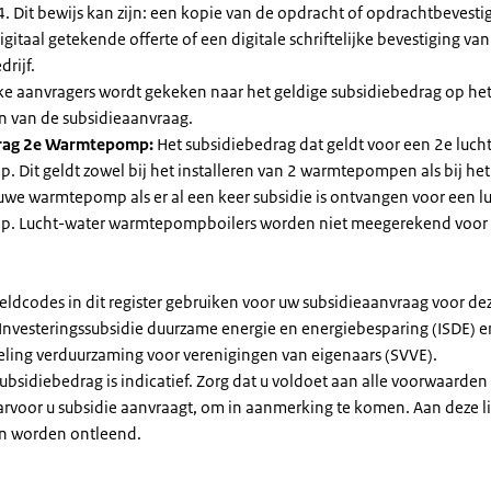
. Dit bewijs kan zijn: een kopie van de opdracht of opdrachtbevestig
gitaal getekende offerte of een digitale schriftelijke bevestiging van
drijf.
jke aanvragers wordt gekeken naar het geldige subsidiebedrag op h
n van de subsidieaanvraag.
rag 2e Warmtepomp:
Het subsidiebedrag dat geldt voor een 2e luch
Dit geldt zowel bij het installeren van 2 warmtepompen als bij het 
uwe warmtepomp als er al een keer subsidie is ontvangen voor een l
. Lucht-water warmtepompboilers worden niet meegerekend voor
eldcodes in dit register gebruiken voor uw subsidieaanvraag voor de
 Investeringssubsidie duurzame energie en energiebesparing (ISDE) e
eling verduurzaming voor verenigingen van eigenaars (SVVE).
subsidiebedrag is indicatief. Zorg dat u voldoet aan alle voorwaarden
arvoor u subsidie aanvraagt, om in aanmerking te komen. Aan deze l
n worden ontleend.