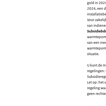
gold in 2024
2024, een di
installatiebe
Voor zakeli
van indiene
Subsidiebd
warmtepomp. 
van een nie
warmtepomp
situatie.
U kunt de m
regelingen:
Subsidiereg
Let op: het 
regeling wa
geen rechte