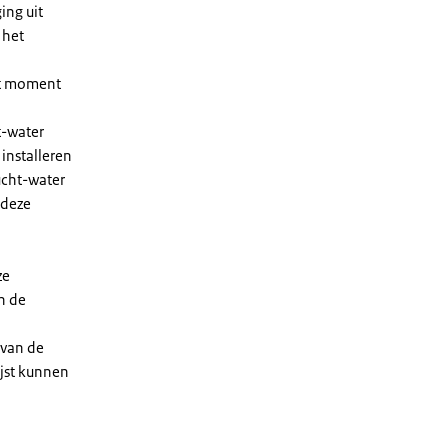
ing uit
 het
et moment
t-water
installeren
ucht-water
 deze
ze
n de
 van de
ijst kunnen