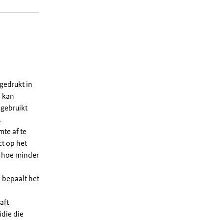
gedrukt in
n kan
 gebruikt
.
te af te
ct op het
, hoe minder
 bepaalt het
aft
die die