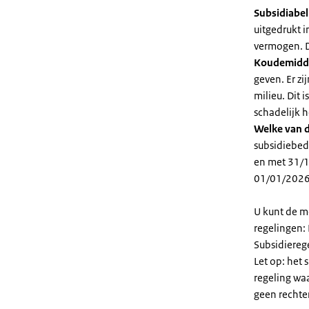
Subsidiabe
uitgedrukt 
vermogen. D
Koudemidd
geven. Er z
milieu. Dit
schadelijk h
Welke van d
subsidiebed
en met 31/1
01/01/2026
U kunt de m
regelingen:
Subsidiereg
Let op: het 
regeling wa
geen rechte