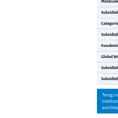
Meldcode
Subsidie
Categorie
Subsidia
Koudemid
Global W
Subsidie
Subsidie
Terug n
meldco
warmte