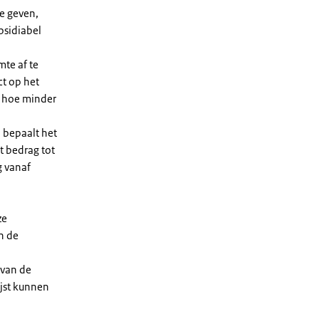
e geven,
bsidiabel
te af te
ct op het
, hoe minder
 bepaalt het
t bedrag tot
g vanaf
ze
n de
 van de
ijst kunnen