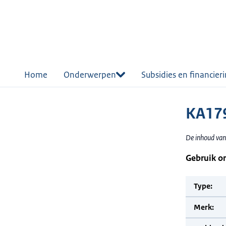
r de
tent
Home
Onderwerpen
Subsidies en financier
KA179
De inhoud van
Gebruik o
Type:
Merk: