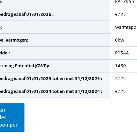
:
KA17955
bedrag vanaf 01/01/2026 :
€725
:
Warmtepo
bel Vermogen:
0kW
del:
R134A
arming Potential (GWP):
1430
bedrag vanaf 01/01/2025 tot en met 31/12/2025 :
€725
bedrag vanaf 01/01/2024 tot en met 31/12/2024 :
€725
aar
des
pompen