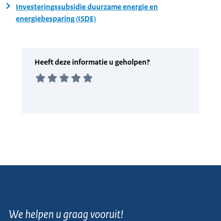
Investeringssubsidie duurzame energie en
energiebesparing (ISDE)
We helpen u graag vooruit!