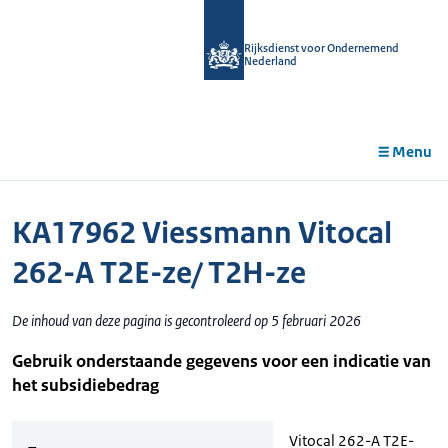
r de
tent
Rijksdienst voor Ondernemend
Nederland
Menu
KA17962 Viessmann Vitocal
262-A T2E-ze/ T2H-ze
De inhoud van deze pagina is gecontroleerd op 5 februari 2026
Gebruik onderstaande gegevens voor een indicatie van
het subsidiebedrag
Vitocal 262-A T2E-