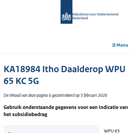
r de
tent
Rijksdienst voor Ondernemend
Nederland
Menu
KA18984 Itho Daalderop WPU
65 KC 5G
De inhoud van deze pagina is gecontroleerd op 5 februari 2026
Gebruik onderstaande gegevens voor een indicatie van
het subsidiebedrag
WPU 65