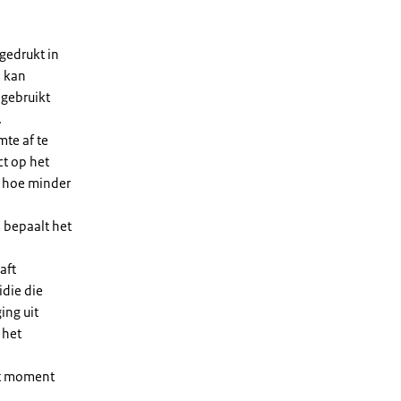
gedrukt in
n kan
 gebruikt
.
te af te
ct op het
, hoe minder
 bepaalt het
aft
die die
ing uit
 het
et moment