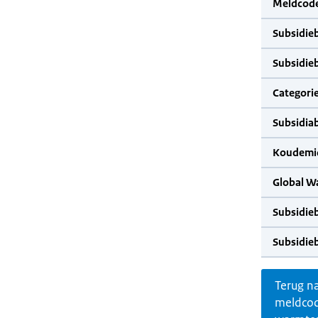
Meldcode
Subsidie
Subsidie
Categorie
Subsidia
Koudemid
Global W
Subsidie
Subsidie
Terug n
meldco