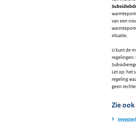
Subsidiebd
warmtepomp. 
van een nie
warmtepomp
situatie.
U kunt de m
regelingen:
Subsidiereg
Let op: het 
regeling wa
geen rechte
Zie ook
Invester