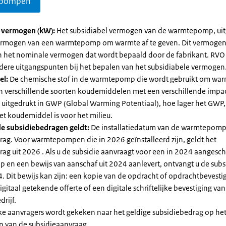
pompen
l vermogen (kW):
Het subsidiabel vermogen van de warmtepomp, uit
vermogen van een warmtepomp om warmte af te geven. Dit vermoge
n het nominale vermogen dat wordt bepaald door de fabrikant. RVO
dere uitgangspunten bij het bepalen van het subsidiabele vermogen
el:
De chemische stof in de warmtepomp die wordt gebruikt om warm
ijn verschillende soorten koudemiddelen met een verschillende impa
 is uitgedrukt in GWP (Global Warming Potentiaal), hoe lager het GWP
et koudemiddel is voor het milieu.
e subsidiebedragen geldt:
De installatiedatum van de warmtepomp
rag. Voor warmtepompen die in 2026 geïnstalleerd zijn, geldt het
ag uit 2026 . Als u de subsidie aanvraagt voor een in 2024 aangesch
en een bewijs van aanschaf uit 2024 aanlevert, ontvangt u de subsi
. Dit bewijs kan zijn: een kopie van de opdracht of opdrachtbevestig
gitaal getekende offerte of een digitale schriftelijke bevestiging van
drijf.
jke aanvragers wordt gekeken naar het geldige subsidiebedrag op h
n van de subsidieaanvraag.