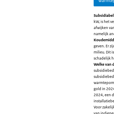
warmte
Subsidiabe
kW, is het 
afwijken va
namelijk an
Koudemidd
geven. Er z
milieu. Dit
schadelijk h
Welke van d
subsidiebed
subsidiebedr
warmtepomp 
gold in 2024
2024, een di
installatiebe
Voor zakeli
van indiene