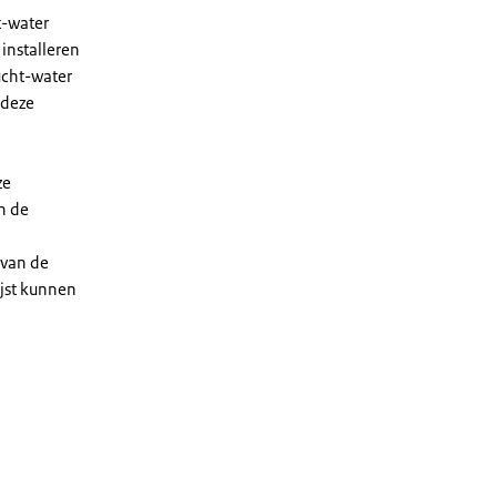
t-water
installeren
ucht-water
 deze
ze
n de
 van de
ijst kunnen