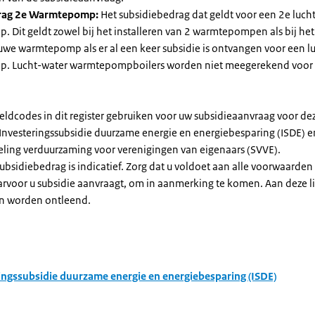
rag 2e Warmtepomp:
Het subsidiebedrag dat geldt voor een 2e luch
Dit geldt zowel bij het installeren van 2 warmtepompen als bij het 
uwe warmtepomp als er al een keer subsidie is ontvangen voor een l
. Lucht-water warmtepompboilers worden niet meegerekend voor
eldcodes in dit register gebruiken voor uw subsidieaanvraag voor de
 Investeringssubsidie duurzame energie en energiebesparing (ISDE) e
eling verduurzaming voor verenigingen van eigenaars (SVVE).
subsidiebedrag is indicatief. Zorg dat u voldoet aan alle voorwaarden
arvoor u subsidie aanvraagt, om in aanmerking te komen. Aan deze l
n worden ontleend.
ingssubsidie duurzame energie en energiebesparing (ISDE)