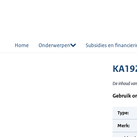
r de
tent
Home
Onderwerpen
Subsidies en financier
KA19
De inhoud van
Gebruik o
Type:
Merk: