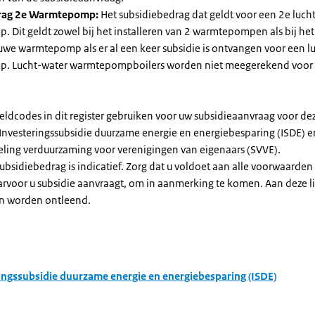
rag 2e Warmtepomp:
Het subsidiebedrag dat geldt voor een 2e luch
Dit geldt zowel bij het installeren van 2 warmtepompen als bij het 
uwe warmtepomp als er al een keer subsidie is ontvangen voor een l
. Lucht-water warmtepompboilers worden niet meegerekend voor
eldcodes in dit register gebruiken voor uw subsidieaanvraag voor de
 Investeringssubsidie duurzame energie en energiebesparing (ISDE) e
eling verduurzaming voor verenigingen van eigenaars (SVVE).
subsidiebedrag is indicatief. Zorg dat u voldoet aan alle voorwaarden
arvoor u subsidie aanvraagt, om in aanmerking te komen. Aan deze l
n worden ontleend.
ingssubsidie duurzame energie en energiebesparing (ISDE)