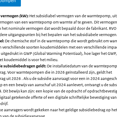
pompen
l vermogen (kW):
Het subsidiabel vermogen van de warmtepomp, uit
vermogen van een warmtepomp om warmte af te geven. Dit vermoge
n het nominale vermogen dat wordt bepaald door de fabrikant. RVO
dere uitgangspunten bij het bepalen van het subsidiabele vermogen
el:
De chemische stof in de warmtepomp die wordt gebruikt om warm
ijn verschillende soorten koudemiddelen met een verschillende impa
 is uitgedrukt in GWP (Global Warming Potentiaal), hoe lager het GWP
et koudemiddel is voor het milieu.
e subsidiebedragen geldt:
De installatiedatum van de warmtepomp
rag. Voor warmtepompen die in 2026 geïnstalleerd zijn, geldt het
ag uit 2026 . Als u de subsidie aanvraagt voor een in 2024 aangesch
en een bewijs van aanschaf uit 2024 aanlevert, ontvangt u de subsi
. Dit bewijs kan zijn: een kopie van de opdracht of opdrachtbevestig
gitaal getekende offerte of een digitale schriftelijke bevestiging van
drijf.
jke aanvragers wordt gekeken naar het geldige subsidiebedrag op h
n van de subsidieaanvraag.