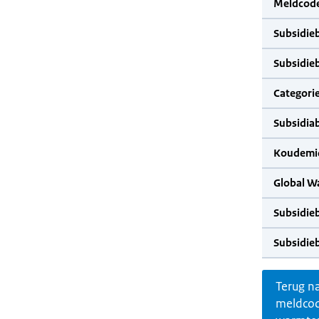
Meldcode
Subsidie
Subsidie
Categorie
Subsidia
Koudemid
Global W
Subsidie
Subsidie
Terug n
meldco