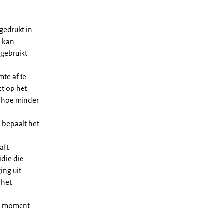
gedrukt in
n kan
 gebruikt
.
te af te
ct op het
, hoe minder
 bepaalt het
aft
die die
ing uit
 het
et moment