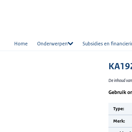
r de
tent
Home
Onderwerpen
Subsidies en financier
KA19
De inhoud van
Gebruik o
Type:
Merk: