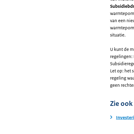
Subsidiebd
warmtepomp. 
van een nie
warmtepomp
situatie.
U kunt de m
regelingen:
Subsidiereg
Let op: het 
regeling wa
geen rechte
Zie ook
Invester