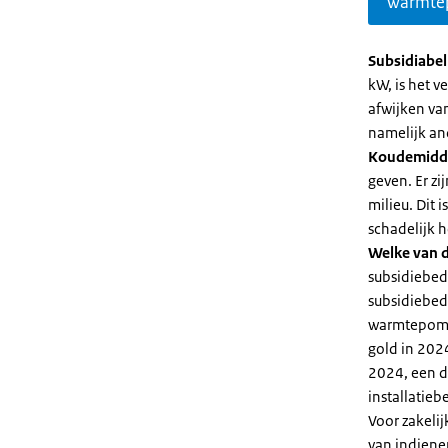
warmte
Subsidiabe
kW, is het 
afwijken va
namelijk an
Koudemidd
geven. Er z
milieu. Dit
schadelijk h
Welke van d
subsidiebed
subsidiebedr
warmtepomp 
gold in 2024
2024, een di
installatiebe
Voor zakeli
van indiene