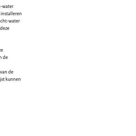
t-water
installeren
ucht-water
 deze
ze
n de
 van de
ijst kunnen