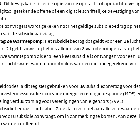
. Dit bewijs kan zijn: een kopie van de opdracht of opdrachtbevestig
gitaal getekende offerte of een digitale schriftelijke bevestiging van
drijf.
jke aanvragers wordt gekeken naar het geldige subsidiebedrag op h
n van de subsidieaanvraag.
rag 2e Warmtepomp:
Het subsidiebedrag dat geldt voor een 2e luch
Dit geldt zowel bij het installeren van 2 warmtepompen als bij het 
uwe warmtepomp als er al een keer subsidie is ontvangen voor een l
. Lucht-water warmtepompboilers worden niet meegerekend voor
eldcodes in dit register gebruiken voor uw subsidieaanvraag voor de
 Investeringssubsidie duurzame energie en energiebesparing (ISDE) e
eling verduurzaming voor verenigingen van eigenaars (SVVE).
subsidiebedrag is indicatief. Zorg dat u voldoet aan alle voorwaarden
arvoor u subsidie aanvraagt, om in aanmerking te komen. Aan deze l
n worden ontleend.