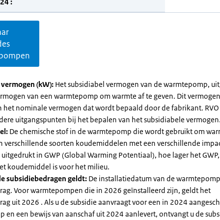
24 :
aar
des
pompen
l vermogen (kW):
Het subsidiabel vermogen van de warmtepomp, uit
vermogen van een warmtepomp om warmte af te geven. Dit vermoge
n het nominale vermogen dat wordt bepaald door de fabrikant. RVO
dere uitgangspunten bij het bepalen van het subsidiabele vermogen
el:
De chemische stof in de warmtepomp die wordt gebruikt om warm
ijn verschillende soorten koudemiddelen met een verschillende impa
 is uitgedrukt in GWP (Global Warming Potentiaal), hoe lager het GWP
et koudemiddel is voor het milieu.
e subsidiebedragen geldt:
De installatiedatum van de warmtepomp
rag. Voor warmtepompen die in 2026 geïnstalleerd zijn, geldt het
ag uit 2026 . Als u de subsidie aanvraagt voor een in 2024 aangesch
en een bewijs van aanschaf uit 2024 aanlevert, ontvangt u de subsi