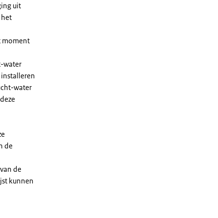
ing uit
 het
et moment
t-water
installeren
ucht-water
 deze
ze
n de
 van de
ijst kunnen