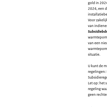
gold in 2024
2024, een di
installatiebe
Voor zakeli
van indiene
Subsidiebd
warmtepomp. 
van een nie
warmtepomp
situatie.
U kunt de m
regelingen:
Subsidiereg
Let op: het 
regeling wa
geen rechte