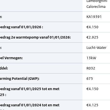
Lamborghini
Caloreclima
:
KA19391
bedrag vanaf 01/01/2026 :
€4.150
bedrag 2e warmtepomp vanaf 01/01/2026:
€2.925
:
Lucht-Water
bel Vermogen:
13kW
del:
R032
arming Potential (GWP):
675
bedrag vanaf 01/01/2025 tot en met
€4.150
25 :
bedrag vanaf 01/01/2024 tot en met
€4.125