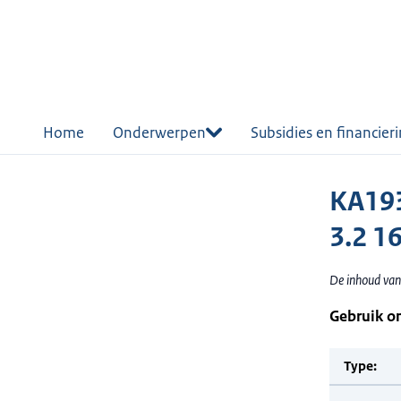
r de
tent
Home
Onderwerpen
Subsidies en financier
KA193
3.2 1
De inhoud van
Gebruik o
Type: