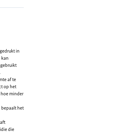
gedrukt in
n kan
 gebruikt
.
te af te
ct op het
, hoe minder
 bepaalt het
aft
die die