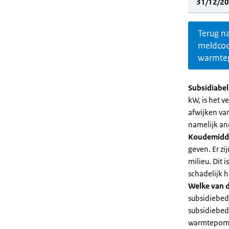
31/12/20
Terug n
meldco
warmte
Subsidiabe
kW, is het 
afwijken va
namelijk an
Koudemidd
geven. Er z
milieu. Dit
schadelijk h
Welke van d
subsidiebed
subsidiebedr
warmtepomp 