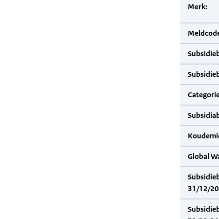
Merk:
Meldcode
Subsidie
Subsidie
Categorie
Subsidia
Koudemid
Global W
Subsidie
31/12/20
Subsidie