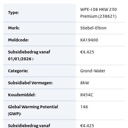
WPE-I 08 HKW 230
Type:
Premium (238621)
Merk:
Stiebel-Eltron
Meldcode:
KA19400
Subsidiebedrag vanaf
€4.425
01/01/2026 :
Categorie:
Grond-Water
Subsidiabel Vermogen:
8kW
Koudemiddel:
R454C
Global Warming Potential
146
(GWP):
Subsidiebedrag vanaf
€4.425