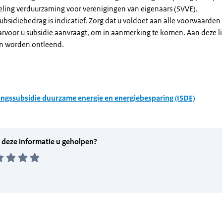
eling verduurzaming voor verenigingen van eigenaars (SVVE).
subsidiebedrag is indicatief. Zorg dat u voldoet aan alle voorwaarden
arvoor u subsidie aanvraagt, om in aanmerking te komen. Aan deze l
n worden ontleend.
ingssubsidie duurzame energie en energiebesparing (ISDE)