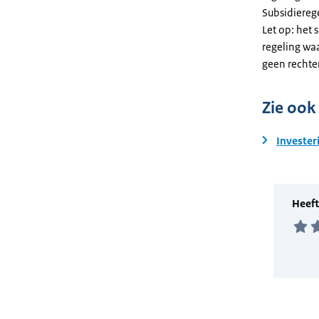
Subsidiereg
Let op: het 
regeling wa
geen rechte
Zie ook
Invester