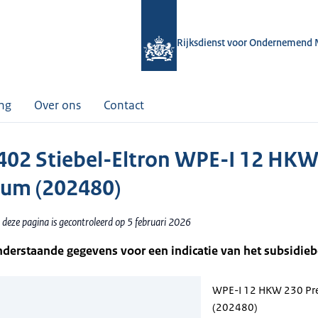
Rijksdienst voor Ondernemend 
ing
Over ons
Contact
02 Stiebel-Eltron WPE-I 12 HKW
um (202480)
 deze pagina is gecontroleerd op 5 februari 2026
nderstaande gegevens voor een indicatie van het subsidie
WPE-I 12 HKW 230 P
(202480)