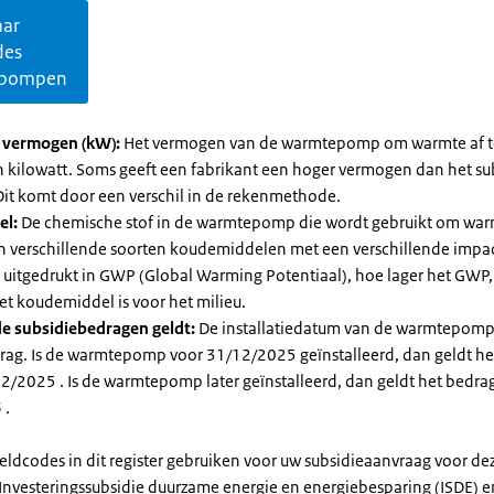
aar
des
pompen
l vermogen (kW):
Het vermogen van de warmtepomp om warmte af t
in kilowatt. Soms geeft een fabrikant een hoger vermogen dan het su
it komt door een verschil in de rekenmethode.
el:
De chemische stof in de warmtepomp die wordt gebruikt om warm
ijn verschillende soorten koudemiddelen met een verschillende impa
 is uitgedrukt in GWP (Global Warming Potentiaal), hoe lager het GWP
et koudemiddel is voor het milieu.
e subsidiebedragen geldt:
De installatiedatum van de warmtepomp
rag. Is de warmtepomp voor 31/12/2025 geïnstalleerd, dan geldt he
2/2025 . Is de warmtepomp later geïnstalleerd, dan geldt het bedra
 .
eldcodes in dit register gebruiken voor uw subsidieaanvraag voor de
 Investeringssubsidie duurzame energie en energiebesparing (ISDE) e