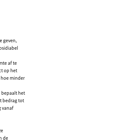
e geven,
bsidiabel
te af te
ct op het
, hoe minder
 bepaalt het
t bedrag tot
g vanaf
ze
n de