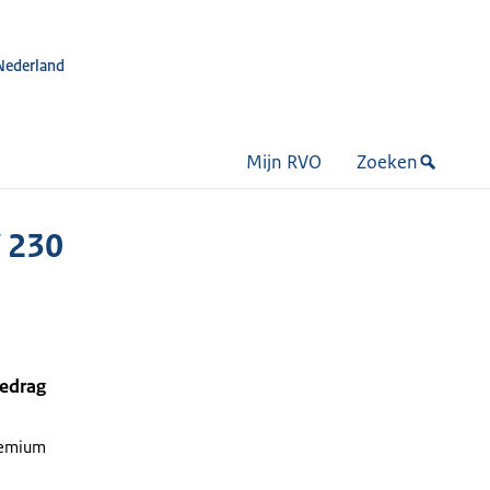
Nederland
Mijn RVO
Zoeken
 230
bedrag
remium