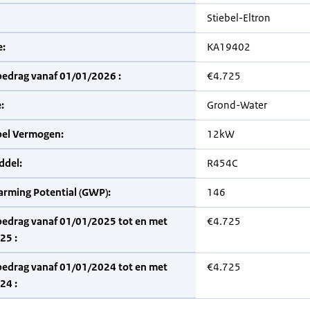
Stiebel-Eltron
:
KA19402
bedrag vanaf 01/01/2026 :
€4.725
:
Grond-Water
bel Vermogen:
12kW
del:
R454C
arming Potential (GWP):
146
bedrag vanaf 01/01/2025 tot en met
€4.725
25 :
bedrag vanaf 01/01/2024 tot en met
€4.725
24 :