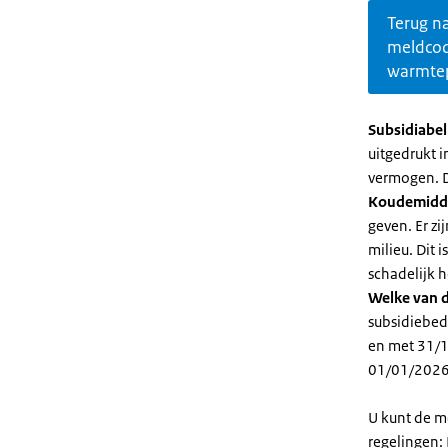
Terug n
meldco
warmte
Subsidiabe
uitgedrukt 
vermogen. D
Koudemidd
geven. Er z
milieu. Dit
schadelijk h
Welke van d
subsidiebed
en met 31/1
01/01/2026
U kunt de m
regelingen: