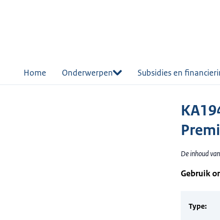
r de
tent
Home
Onderwerpen
Subsidies en financier
KA194
Premi
De inhoud van
Gebruik o
Type: