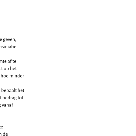
e geven,
bsidiabel
te af te
ct op het
, hoe minder
 bepaalt het
t bedrag tot
g vanaf
ze
n de