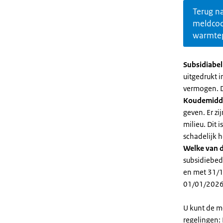
Terug n
meldco
warmte
Subsidiabe
uitgedrukt 
vermogen. D
Koudemidd
geven. Er z
milieu. Dit
schadelijk h
Welke van d
subsidiebed
en met 31/1
01/01/2026
U kunt de m
regelingen: