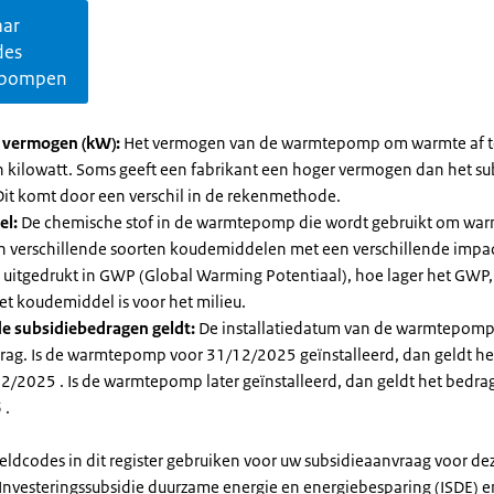
aar
des
pompen
l vermogen (kW):
Het vermogen van de warmtepomp om warmte af t
in kilowatt. Soms geeft een fabrikant een hoger vermogen dan het su
it komt door een verschil in de rekenmethode.
el:
De chemische stof in de warmtepomp die wordt gebruikt om warm
ijn verschillende soorten koudemiddelen met een verschillende impa
 is uitgedrukt in GWP (Global Warming Potentiaal), hoe lager het GWP
et koudemiddel is voor het milieu.
e subsidiebedragen geldt:
De installatiedatum van de warmtepomp
rag. Is de warmtepomp voor 31/12/2025 geïnstalleerd, dan geldt he
2/2025 . Is de warmtepomp later geïnstalleerd, dan geldt het bedra
 .
eldcodes in dit register gebruiken voor uw subsidieaanvraag voor de
 Investeringssubsidie duurzame energie en energiebesparing (ISDE) e