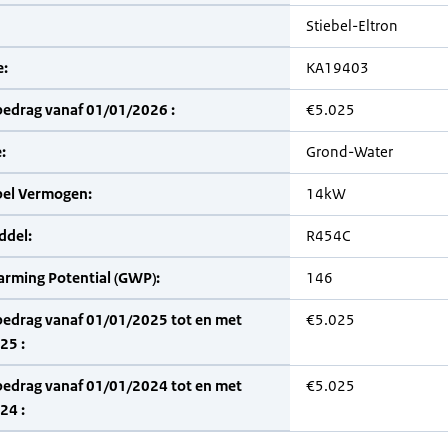
Stiebel-Eltron
:
KA19403
bedrag vanaf 01/01/2026 :
€5.025
:
Grond-Water
bel Vermogen:
14kW
del:
R454C
arming Potential (GWP):
146
bedrag vanaf 01/01/2025 tot en met
€5.025
25 :
bedrag vanaf 01/01/2024 tot en met
€5.025
24 :