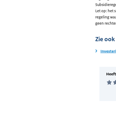
Subsidiereg
Let op: het 
regeling wa
geen rechte
Zie ook
Invester