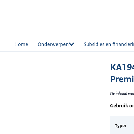
r de
tent
Home
Onderwerpen
Subsidies en financier
KA194
Premi
De inhoud van
Gebruik o
Type: