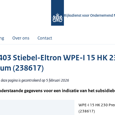
Rijksdienst voor Ondernemend 
ing
Over ons
Contact
03 Stiebel-Eltron WPE-I 15 HK 2
um (238617)
 deze pagina is gecontroleerd op 5 februari 2026
nderstaande gegevens voor een indicatie van het subsidie
WPE-I 15 HK 230 Pr
(238617)