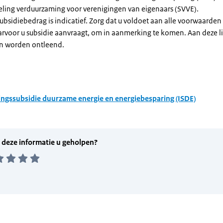
eling verduurzaming voor verenigingen van eigenaars (SVVE).
subsidiebedrag is indicatief. Zorg dat u voldoet aan alle voorwaarden
arvoor u subsidie aanvraagt, om in aanmerking te komen. Aan deze l
n worden ontleend.
ingssubsidie duurzame energie en energiebesparing (ISDE)