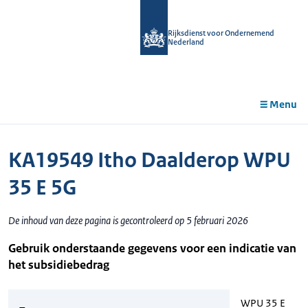
r de
tent
Rijksdienst voor Ondernemend
Nederland
Menu
KA19549 Itho Daalderop WPU
35 E 5G
De inhoud van deze pagina is gecontroleerd op 5 februari 2026
Gebruik onderstaande gegevens voor een indicatie van
het subsidiebedrag
WPU 35 E