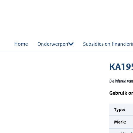
r de
tent
Home
Onderwerpen
Subsidies en financier
KA195
De inhoud van
Gebruik o
Type:
Merk: