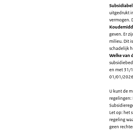
Subsidiabe
uitgedrukt 
vermogen. D
Koudemidd
geven. Er z
milieu. Dit
schadelijk h
Welke van d
subsidiebed
en met 31/1
01/01/2026
U kunt de m
regelingen:
Subsidiereg
Let op: het 
regeling wa
geen rechte