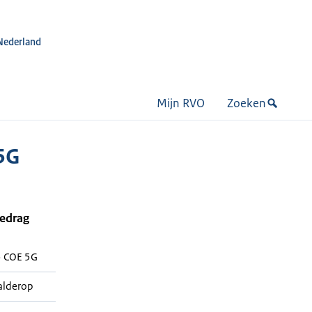
Nederland
Mijn RVO
Zoeken
5G
bedrag
 COE 5G
alderop