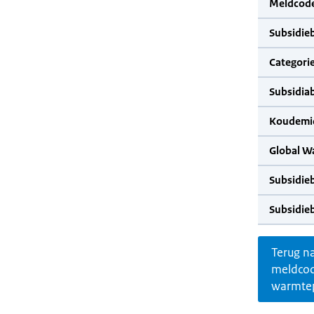
Meldcode
Subsidie
Categorie
Subsidia
Koudemid
Global W
Subsidie
Subsidie
Terug n
meldco
warmte