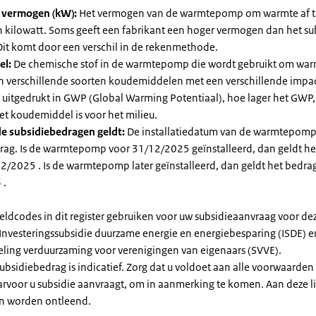
l vermogen (kW):
Het vermogen van de warmtepomp om warmte af t
in kilowatt. Soms geeft een fabrikant een hoger vermogen dan het su
it komt door een verschil in de rekenmethode.
el:
De chemische stof in de warmtepomp die wordt gebruikt om warm
ijn verschillende soorten koudemiddelen met een verschillende impa
 is uitgedrukt in GWP (Global Warming Potentiaal), hoe lager het GWP
et koudemiddel is voor het milieu.
e subsidiebedragen geldt:
De installatiedatum van de warmtepomp
rag. Is de warmtepomp voor 31/12/2025 geïnstalleerd, dan geldt he
2/2025 . Is de warmtepomp later geïnstalleerd, dan geldt het bedra
 .
eldcodes in dit register gebruiken voor uw subsidieaanvraag voor de
 Investeringssubsidie duurzame energie en energiebesparing (ISDE) e
eling verduurzaming voor verenigingen van eigenaars (SVVE).
subsidiebedrag is indicatief. Zorg dat u voldoet aan alle voorwaarden
arvoor u subsidie aanvraagt, om in aanmerking te komen. Aan deze l
n worden ontleend.