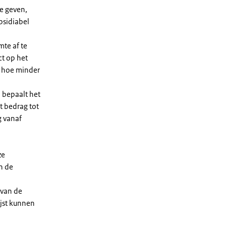
e geven,
bsidiabel
te af te
ct op het
, hoe minder
 bepaalt het
t bedrag tot
g vanaf
ze
n de
 van de
ijst kunnen