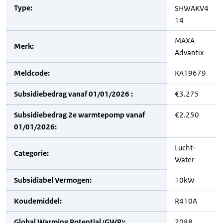
Type:
SHWAKV4
14
MAXA
Merk:
Advantix
Meldcode:
KA19679
Subsidiebedrag vanaf 01/01/2026 :
€3.275
Subsidiebedrag 2e warmtepomp vanaf
€2.250
01/01/2026:
Lucht-
Categorie:
Water
Subsidiabel Vermogen:
10kW
Koudemiddel:
R410A
Global Warming Potential (GWP):
2088