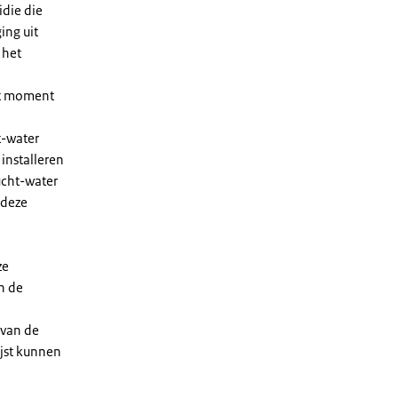
die die
ing uit
 het
et moment
t-water
installeren
ucht-water
 deze
ze
n de
 van de
ijst kunnen