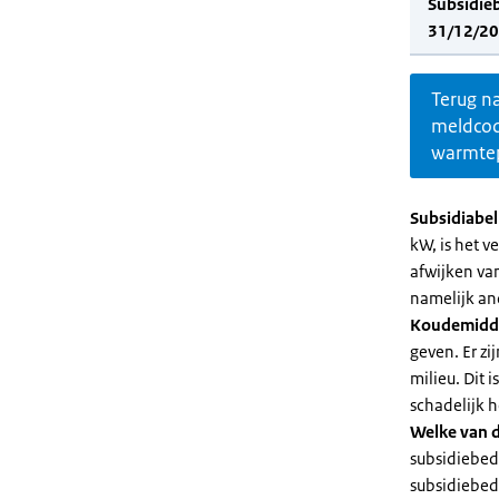
Subsidie
31/12/20
Terug n
meldco
warmte
Subsidiabe
kW, is het 
afwijken va
namelijk an
Koudemidd
geven. Er z
milieu. Dit
schadelijk h
Welke van d
subsidiebed
subsidiebedr