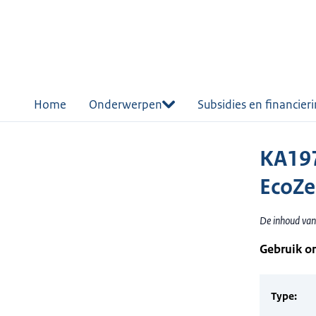
r de
tent
Home
Onderwerpen
Subsidies en financier
KA197
EcoZe
De inhoud van
Gebruik o
Type: