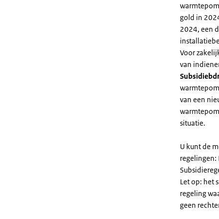
warmtepomp 
gold in 2024
2024, een di
installatiebe
Voor zakeli
van indiene
Subsidiebd
warmtepomp. 
van een nie
warmtepomp
situatie.
U kunt de m
regelingen:
Subsidiereg
Let op: het 
regeling wa
geen rechte