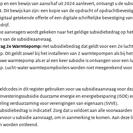
en een bewijs van aanschaf uit 2024 aanlevert, ontvangt u de subsi
. Dit bewijs kan zijn: een kopie van de opdracht of opdrachtbevestig
gitaal getekende offerte of een digitale schriftelijke bevestiging van
drijf.
jke aanvragers wordt gekeken naar het geldige subsidiebedrag op h
n van de subsidieaanvraag.
rag 2e Warmtepomp:
Het subsidiebedrag dat geldt voor een 2e luch
Dit geldt zowel bij het installeren van 2 warmtepompen als bij het 
uwe warmtepomp als er al een keer subsidie is ontvangen voor een l
. Lucht-water warmtepompboilers worden niet meegerekend voor
eldcodes in dit register gebruiken voor uw subsidieaanvraag voor de
 Investeringssubsidie duurzame energie en energiebesparing (ISDE) e
eling verduurzaming voor verenigingen van eigenaars (SVVE).
subsidiebedrag is indicatief. Zorg dat u voldoet aan alle voorwaarden
arvoor u subsidie aanvraagt, om in aanmerking te komen. Aan deze l
n worden ontleend.