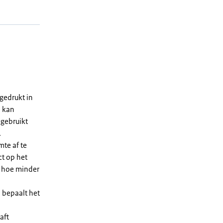
gedrukt in
n kan
 gebruikt
.
te af te
ct op het
, hoe minder
 bepaalt het
aft