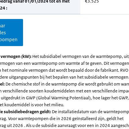
bedrag vanaf 01/01/2024 tot en met
€3.525
24 :
aar
des
pompen
l vermogen (kW):
Het subsidiabel vermogen van de warmtepomp, uit
vermogen van een warmtepomp om warmte af te geven. Dit vermoge
n het nominale vermogen dat wordt bepaald door de fabrikant. RVO
dere uitgangspunten bij het bepalen van het subsidiabele vermogen
el:
De chemische stof in de warmtepomp die wordt gebruikt om warm
ijn verschillende soorten koudemiddelen met een verschillende impa
 is uitgedrukt in GWP (Global Warming Potentiaal), hoe lager het GWP
et koudemiddel is voor het milieu.
e subsidiebedragen geldt:
De installatiedatum van de warmtepomp
rag. Voor warmtepompen die in 2026 geïnstalleerd zijn, geldt het
ag uit 2026 . Als u de subsidie aanvraagt voor een in 2024 aangesch