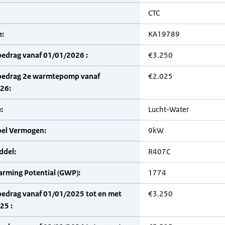
CTC
:
KA19789
bedrag vanaf 01/01/2026 :
€3.250
bedrag 2e warmtepomp vanaf
€2.025
26:
:
Lucht-Water
bel Vermogen:
9kW
del:
R407C
arming Potential (GWP):
1774
bedrag vanaf 01/01/2025 tot en met
€3.250
25 :