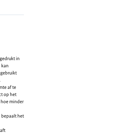
gedrukt in
n kan
 gebruikt
.
te af te
ct op het
, hoe minder
 bepaalt het
aft