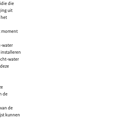
die die
ing uit
 het
et moment
t-water
installeren
ucht-water
 deze
ze
n de
 van de
ijst kunnen