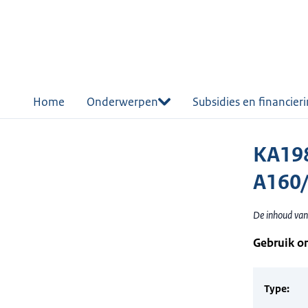
r de
tent
Home
Onderwerpen
Subsidies en financier
KA19
A160
De inhoud van
Gebruik o
Type: