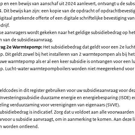
en een bewijs van aanschaf uit 2024 aanlevert, ontvangt u de subsi
. Dit bewijs kan zijn: een kopie van de opdracht of opdrachtbevestig
gitaal getekende offerte of een digitale schriftelijke bevestiging van
drijf.
jke aanvragers wordt gekeken naar het geldige subsidiebedrag op h
n van de subsidieaanvraag.
rag 2e Warmtepomp:
Het subsidiebedrag dat geldt voor een 2e luch
Dit geldt zowel bij het installeren van 2 warmtepompen als bij het 
uwe warmtepomp als er al een keer subsidie is ontvangen voor een l
. Lucht-water warmtepompboilers worden niet meegerekend voor
eldcodes in dit register gebruiken voor uw subsidieaanvraag voor de
 Investeringssubsidie duurzame energie en energiebesparing (ISDE) e
eling verduurzaming voor verenigingen van eigenaars (SVVE).
subsidiebedrag is indicatief. Zorg dat u voldoet aan alle voorwaarden
arvoor u subsidie aanvraagt, om in aanmerking te komen. Aan deze l
n worden ontleend.