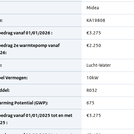
Midea
:
KA19808
bedrag vanaf 01/01/2026 :
€3.275
bedrag 2e warmtepomp vanaf
€2.250
26:
:
Lucht-Water
bel Vermogen:
10kW
del:
R032
arming Potential (GWP):
675
bedrag vanaf 01/01/2025 tot en met
€3.275
25 :