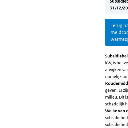
Subsidie
31/12/20
Terug n
meldco
warmte
Subsidiabe
kW, is het 
afwijken va
namelijk an
Koudemidd
geven. Er z
milieu. Dit
schadelijk h
Welke van d
subsidiebed
subsidiebedr