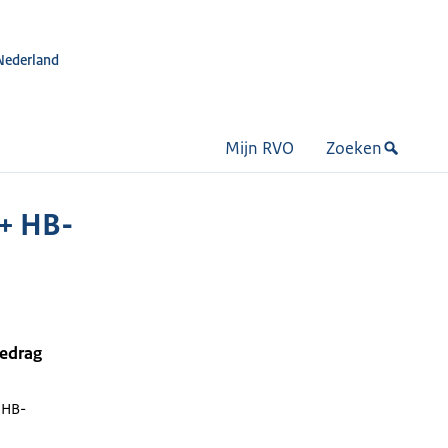
Nederland
Mijn RVO
Zoeken
+ HB-
bedrag
 HB-