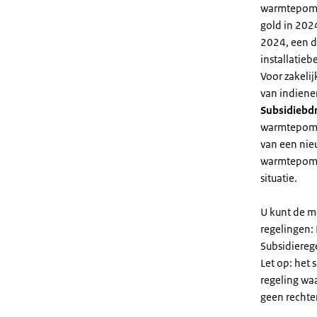
warmtepomp 
gold in 2024
2024, een di
installatiebe
Voor zakeli
van indiene
Subsidiebd
warmtepomp. 
van een nie
warmtepomp
situatie.
U kunt de m
regelingen:
Subsidiereg
Let op: het 
regeling wa
geen rechte