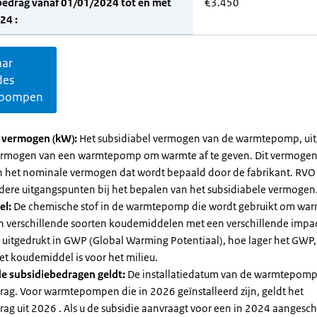
bedrag vanaf 01/01/2024 tot en met
€3.450
24 :
aar
des
pompen
l vermogen (kW):
Het subsidiabel vermogen van de warmtepomp, uit
vermogen van een warmtepomp om warmte af te geven. Dit vermoge
n het nominale vermogen dat wordt bepaald door de fabrikant. RVO
dere uitgangspunten bij het bepalen van het subsidiabele vermogen
el:
De chemische stof in de warmtepomp die wordt gebruikt om warm
ijn verschillende soorten koudemiddelen met een verschillende impa
 is uitgedrukt in GWP (Global Warming Potentiaal), hoe lager het GWP
et koudemiddel is voor het milieu.
e subsidiebedragen geldt:
De installatiedatum van de warmtepomp
rag. Voor warmtepompen die in 2026 geïnstalleerd zijn, geldt het
ag uit 2026 . Als u de subsidie aanvraagt voor een in 2024 aangesch