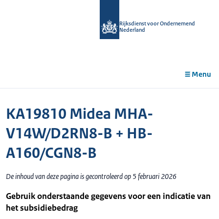
r de
tent
Rijksdienst voor Ondernemend
Nederland
Menu
KA19810 Midea MHA-
V14W/D2RN8-B + HB-
A160/CGN8-B
De inhoud van deze pagina is gecontroleerd op 5 februari 2026
Gebruik onderstaande gegevens voor een indicatie van
het subsidiebedrag