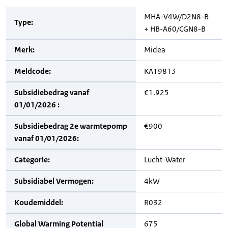
MHA-V4W/D2N8-B
Type:
+ HB-A60/CGN8-B
Merk:
Midea
Meldcode:
KA19813
Subsidiebedrag vanaf
€1.925
01/01/2026 :
Subsidiebedrag 2e warmtepomp
€900
vanaf 01/01/2026:
Categorie:
Lucht-Water
Subsidiabel Vermogen:
4kW
Koudemiddel:
R032
Global Warming Potential
675