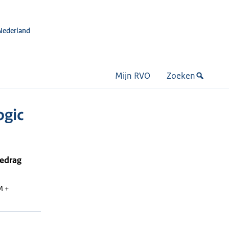
Nederland
Mijn RVO
Zoeken
ogic
bedrag
M +