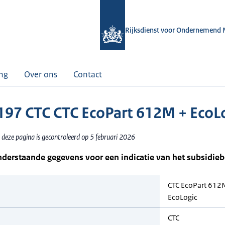
Rijksdienst voor Ondernemend 
ing
Over ons
Contact
97 CTC CTC EcoPart 612M + EcoL
 deze pagina is gecontroleerd op 5 februari 2026
nderstaande gegevens voor een indicatie van het subsidie
CTC EcoPart 612
EcoLogic
CTC