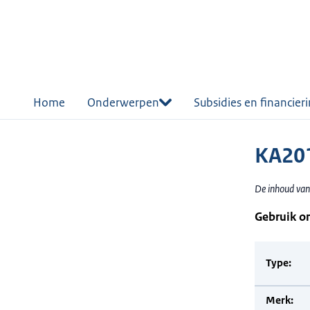
r de
tent
Home
Onderwerpen
Subsidies en financier
KA201
De inhoud van
Gebruik o
Type:
Merk: