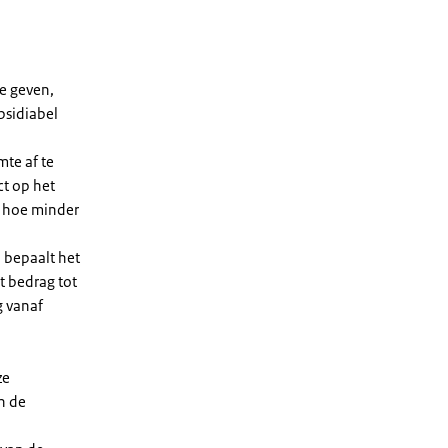
e geven,
bsidiabel
te af te
ct op het
, hoe minder
 bepaalt het
t bedrag tot
g vanaf
ze
n de