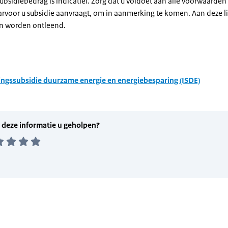
subsidiebedrag is indicatief. Zorg dat u voldoet aan alle voorwaarden
arvoor u subsidie aanvraagt, om in aanmerking te komen. Aan deze l
n worden ontleend.
ingssubsidie duurzame energie en energiebesparing (ISDE)