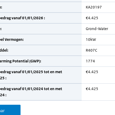
:
KA20197
bedrag vanaf 01/01/2026 :
€4.425
:
Grond-Water
bel Vermogen:
10kW
del:
R407C
arming Potential (GWP):
1774
bedrag vanaf 01/01/2025 tot en met
€4.425
25 :
bedrag vanaf 01/01/2024 tot en met
€4.425
24 :
aar