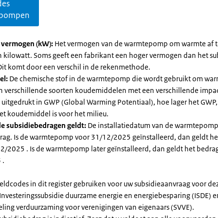
des
pompen
l vermogen (kW):
Het vermogen van de warmtepomp om warmte af t
in kilowatt. Soms geeft een fabrikant een hoger vermogen dan het su
it komt door een verschil in de rekenmethode.
el:
De chemische stof in de warmtepomp die wordt gebruikt om warm
ijn verschillende soorten koudemiddelen met een verschillende impa
 is uitgedrukt in GWP (Global Warming Potentiaal), hoe lager het GWP
et koudemiddel is voor het milieu.
e subsidiebedragen geldt:
De installatiedatum van de warmtepomp
rag. Is de warmtepomp voor 31/12/2025 geïnstalleerd, dan geldt he
2/2025 . Is de warmtepomp later geïnstalleerd, dan geldt het bedra
 .
eldcodes in dit register gebruiken voor uw subsidieaanvraag voor de
 Investeringssubsidie duurzame energie en energiebesparing (ISDE) e
eling verduurzaming voor verenigingen van eigenaars (SVVE).