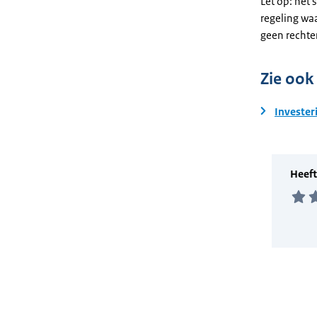
Let op: het 
regeling wa
geen rechte
Zie ook
Invester