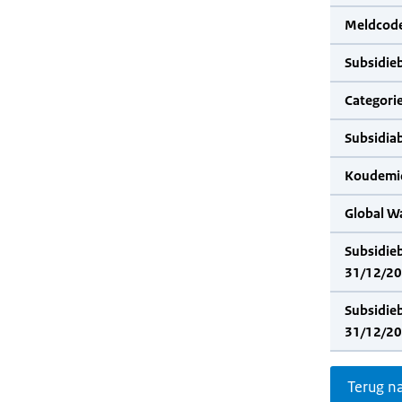
Meldcode
Subsidie
Categorie
Subsidia
Koudemid
Global W
Subsidie
31/12/20
Subsidie
31/12/20
Terug n