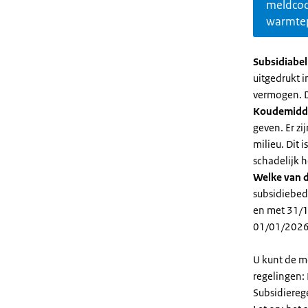
meldco
warmte
Subsidiabe
uitgedrukt 
vermogen. D
Koudemidd
geven. Er z
milieu. Dit
schadelijk h
Welke van d
subsidiebed
en met 31/1
01/01/2026
U kunt de m
regelingen:
Subsidiereg