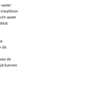
t-water
installeren
ucht-water
 deze
ze
n de
 van de
ijst kunnen