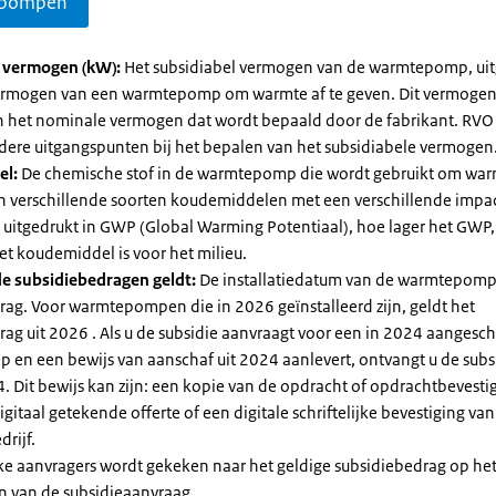
pompen
l vermogen (kW):
Het subsidiabel vermogen van de warmtepomp, uit
vermogen van een warmtepomp om warmte af te geven. Dit vermoge
n het nominale vermogen dat wordt bepaald door de fabrikant. RVO
dere uitgangspunten bij het bepalen van het subsidiabele vermogen
el:
De chemische stof in de warmtepomp die wordt gebruikt om warm
ijn verschillende soorten koudemiddelen met een verschillende impa
 is uitgedrukt in GWP (Global Warming Potentiaal), hoe lager het GWP
et koudemiddel is voor het milieu.
e subsidiebedragen geldt:
De installatiedatum van de warmtepomp
rag. Voor warmtepompen die in 2026 geïnstalleerd zijn, geldt het
ag uit 2026 . Als u de subsidie aanvraagt voor een in 2024 aangesch
en een bewijs van aanschaf uit 2024 aanlevert, ontvangt u de subsi
. Dit bewijs kan zijn: een kopie van de opdracht of opdrachtbevestig
gitaal getekende offerte of een digitale schriftelijke bevestiging van
drijf.
jke aanvragers wordt gekeken naar het geldige subsidiebedrag op h
n van de subsidieaanvraag.