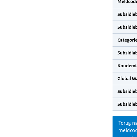
Meldcode
Subsidie
Subsidie
Categorie
Subsidia
Koudemid
Global W
Subsidie
Subsidie
Terug n
meldco