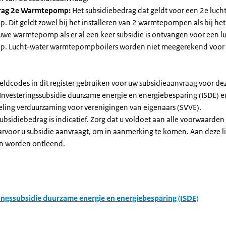
rag 2e Warmtepomp:
Het subsidiebedrag dat geldt voor een 2e luch
Dit geldt zowel bij het installeren van 2 warmtepompen als bij het 
uwe warmtepomp als er al een keer subsidie is ontvangen voor een l
. Lucht-water warmtepompboilers worden niet meegerekend voor
eldcodes in dit register gebruiken voor uw subsidieaanvraag voor de
 Investeringssubsidie duurzame energie en energiebesparing (ISDE) e
eling verduurzaming voor verenigingen van eigenaars (SVVE).
subsidiebedrag is indicatief. Zorg dat u voldoet aan alle voorwaarden
arvoor u subsidie aanvraagt, om in aanmerking te komen. Aan deze l
n worden ontleend.
ingssubsidie duurzame energie en energiebesparing (ISDE)