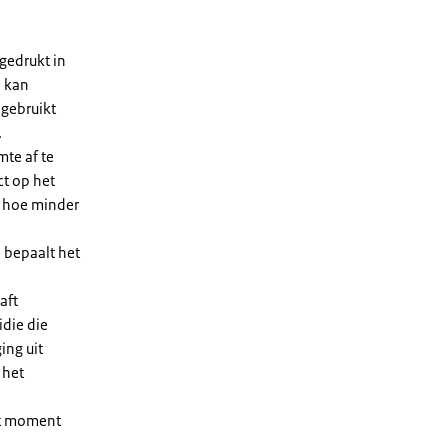
gedrukt in
n kan
 gebruikt
.
te af te
ct op het
, hoe minder
 bepaalt het
aft
die die
ing uit
 het
et moment