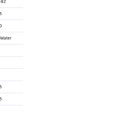
582
5
0
-Water
5
5