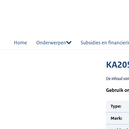
r de
tent
Home
Onderwerpen
Subsidies en financier
KA20
De inhoud van
Gebruik o
Type:
Merk: