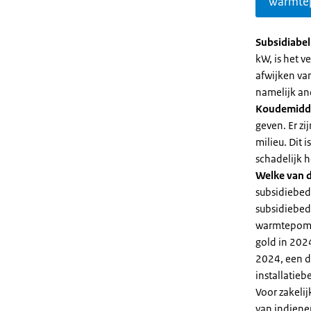
warmte
Subsidiabe
kW, is het 
afwijken va
namelijk an
Koudemidd
geven. Er z
milieu. Dit
schadelijk h
Welke van d
subsidiebed
subsidiebedr
warmtepomp 
gold in 2024
2024, een di
installatiebe
Voor zakeli
van indiene