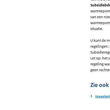
Subsidiebd
warmtepomp. 
van een nie
warmtepomp
situatie.
U kunt de m
regelingen:
Subsidiereg
Let op: het 
regeling wa
geen rechte
Zie ook
Invester