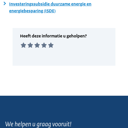
Investeringssubsidie duurzame energie en
energiebesparing (ISDE)
We helpen u graag vooruit!