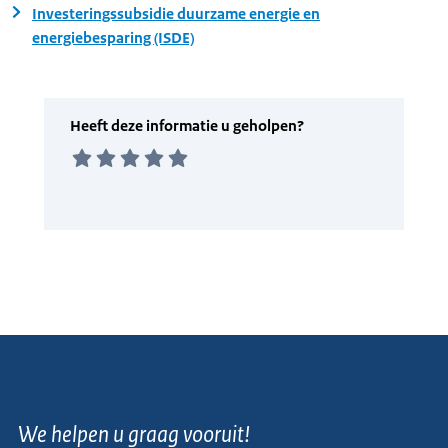
Investeringssubsidie duurzame energie en
energiebesparing (ISDE)
We helpen u graag vooruit!