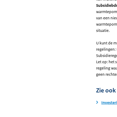
Subsidiebd
warmtepomp. 
van een nie
warmtepomp
situatie.
U kunt de m
regelingen:
Subsidiereg
Let op: het 
regeling wa
geen rechte
Zie ook
Invester