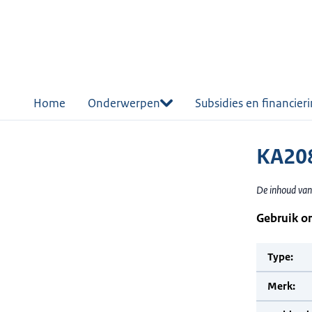
r de
tent
Home
Onderwerpen
Subsidies en financier
KA208
De inhoud van
Gebruik o
Type:
Merk: