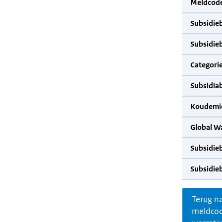
Meldcode
Subsidie
Subsidie
Categorie
Subsidia
Koudemid
Global W
Subsidie
Subsidie
Terug n
meldco