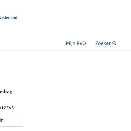
Nederland
Mijn RVO
Zoeken
bedrag
A12EV3
in