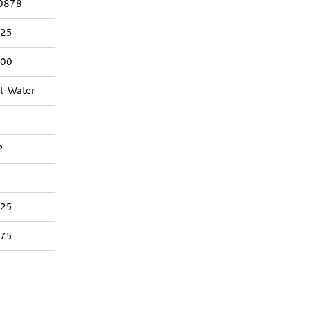
0878
025
800
t-Water
2
025
375