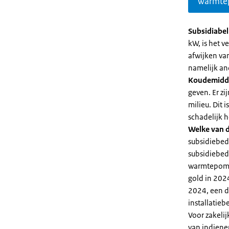
warmte
Subsidiabe
kW, is het 
afwijken va
namelijk an
Koudemidd
geven. Er z
milieu. Dit
schadelijk h
Welke van d
subsidiebed
subsidiebedr
warmtepomp 
gold in 2024
2024, een di
installatiebe
Voor zakeli
van indiene