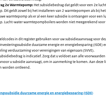
rag 2e Warmtepomp:
Het subsidiebedrag dat geldt voor een 2e luch
Dit geldt zowel bij het installeren van 2 warmtepompen als bij het 
uwe warmtepomp als er al een keer subsidie is ontvangen voor een l
. Lucht-water warmtepompboilers worden niet meegerekend voor
eldcodes in dit register gebruiken voor uw subsidieaanvraag voor de
 Investeringssubsidie duurzame energie en energiebesparing (ISDE) e
eling verduurzaming voor verenigingen van eigenaars (SVVE).
subsidiebedrag is indicatief. Zorg dat u voldoet aan alle voorwaarden
arvoor u subsidie aanvraagt, om in aanmerking te komen. Aan deze l
n worden ontleend.
ingssubsidie duurzame energie en energiebesparing (ISDE)