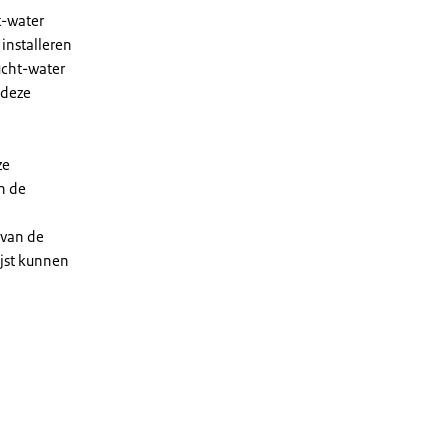
t-water
installeren
ucht-water
 deze
ze
n de
 van de
ijst kunnen