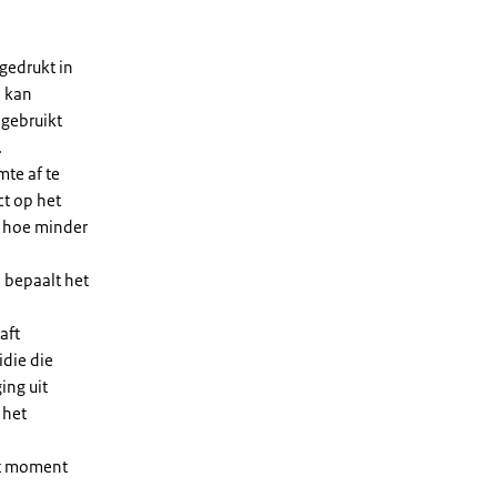
gedrukt in
n kan
 gebruikt
.
te af te
ct op het
, hoe minder
 bepaalt het
aft
die die
ing uit
 het
et moment