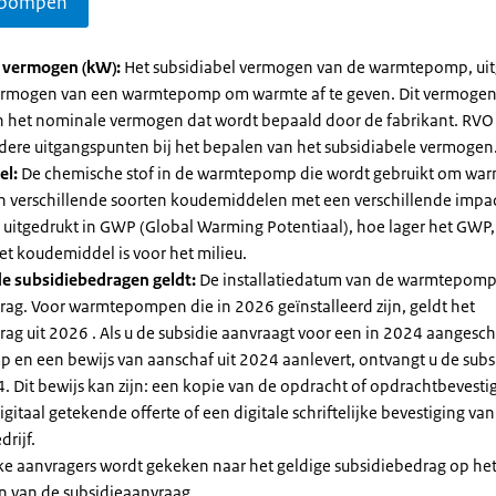
pompen
l vermogen (kW):
Het subsidiabel vermogen van de warmtepomp, uit
vermogen van een warmtepomp om warmte af te geven. Dit vermoge
n het nominale vermogen dat wordt bepaald door de fabrikant. RVO
dere uitgangspunten bij het bepalen van het subsidiabele vermogen
el:
De chemische stof in de warmtepomp die wordt gebruikt om warm
ijn verschillende soorten koudemiddelen met een verschillende impa
 is uitgedrukt in GWP (Global Warming Potentiaal), hoe lager het GWP
et koudemiddel is voor het milieu.
e subsidiebedragen geldt:
De installatiedatum van de warmtepomp
rag. Voor warmtepompen die in 2026 geïnstalleerd zijn, geldt het
ag uit 2026 . Als u de subsidie aanvraagt voor een in 2024 aangesch
en een bewijs van aanschaf uit 2024 aanlevert, ontvangt u de subsi
. Dit bewijs kan zijn: een kopie van de opdracht of opdrachtbevestig
gitaal getekende offerte of een digitale schriftelijke bevestiging van
drijf.
jke aanvragers wordt gekeken naar het geldige subsidiebedrag op h
n van de subsidieaanvraag.