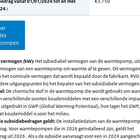
bedrag vanaf 01/01/2024 tot en met
€3.750
24 :
aar
des
pompen
l vermogen (kW):
Het subsidiabel vermogen van de warmtepomp, uit
vermogen van een warmtepomp om warmte af te geven. Dit vermoge
n het nominale vermogen dat wordt bepaald door de fabrikant. RVO
dere uitgangspunten bij het bepalen van het subsidiabele vermogen
el:
De chemische stof in de warmtepomp die wordt gebruikt om warm
ijn verschillende soorten koudemiddelen met een verschillende impa
 is uitgedrukt in GWP (Global Warming Potentiaal), hoe lager het GWP
et koudemiddel is voor het milieu.
e subsidiebedragen geldt:
De installatiedatum van de warmtepomp
rag. Voor warmtepompen die in 2026 geïnstalleerd zijn, geldt het
ag uit 2026 . Als u de subsidie aanvraagt voor een in 2024 aangesch