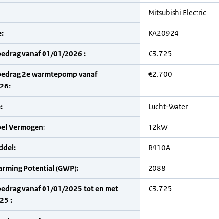
Mitsubishi Electric
:
KA20924
bedrag vanaf 01/01/2026 :
€3.725
bedrag 2e warmtepomp vanaf
€2.700
26:
:
Lucht-Water
bel Vermogen:
12kW
del:
R410A
arming Potential (GWP):
2088
bedrag vanaf 01/01/2025 tot en met
€3.725
25 :