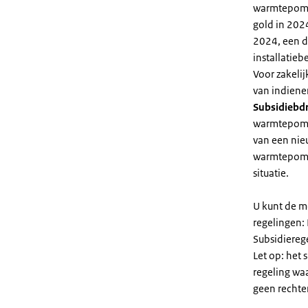
warmtepomp 
gold in 2024
2024, een di
installatiebe
Voor zakeli
van indiene
Subsidiebd
warmtepomp. 
van een nie
warmtepomp
situatie.
U kunt de m
regelingen:
Subsidiereg
Let op: het 
regeling wa
geen rechte