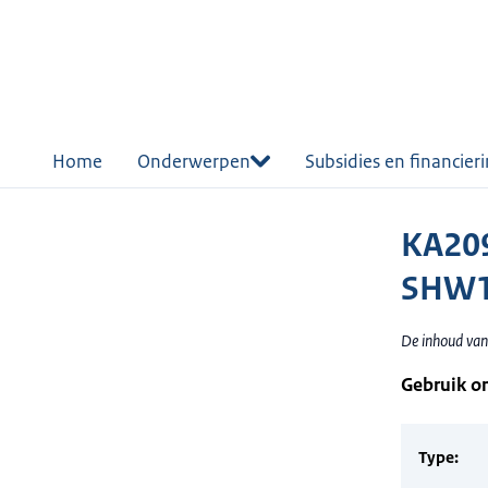
r de
tent
Home
Onderwerpen
Subsidies en financier
KA209
SHW1
De inhoud van
Gebruik o
Type: