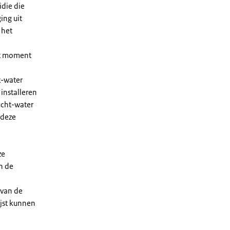
die die
ing uit
 het
et moment
t-water
installeren
ucht-water
 deze
ze
n de
 van de
ijst kunnen