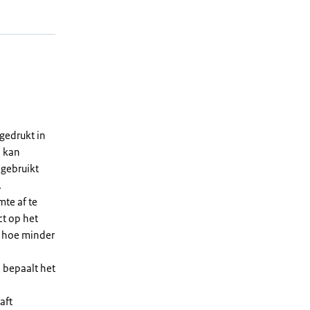
gedrukt in
n kan
 gebruikt
.
te af te
ct op het
, hoe minder
 bepaalt het
aft