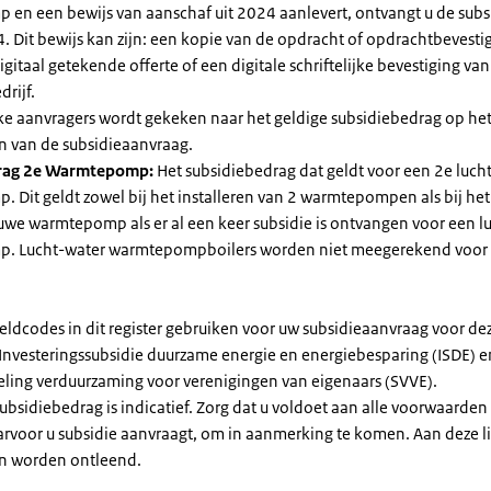
en een bewijs van aanschaf uit 2024 aanlevert, ontvangt u de subsi
. Dit bewijs kan zijn: een kopie van de opdracht of opdrachtbevestig
gitaal getekende offerte of een digitale schriftelijke bevestiging van
drijf.
jke aanvragers wordt gekeken naar het geldige subsidiebedrag op h
n van de subsidieaanvraag.
rag 2e Warmtepomp:
Het subsidiebedrag dat geldt voor een 2e luch
Dit geldt zowel bij het installeren van 2 warmtepompen als bij het 
uwe warmtepomp als er al een keer subsidie is ontvangen voor een l
. Lucht-water warmtepompboilers worden niet meegerekend voor
eldcodes in dit register gebruiken voor uw subsidieaanvraag voor de
 Investeringssubsidie duurzame energie en energiebesparing (ISDE) e
eling verduurzaming voor verenigingen van eigenaars (SVVE).
subsidiebedrag is indicatief. Zorg dat u voldoet aan alle voorwaarden
arvoor u subsidie aanvraagt, om in aanmerking te komen. Aan deze l
n worden ontleend.