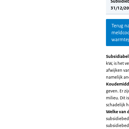
Subsidie
31/12/20
Terug n
meldco
warmte
Subsidiabe
kW, is het 
afwijken va
namelijk an
Koudemidd
geven. Er z
milieu. Dit
schadelijk h
Welke van d
subsidiebed
subsidiebedr