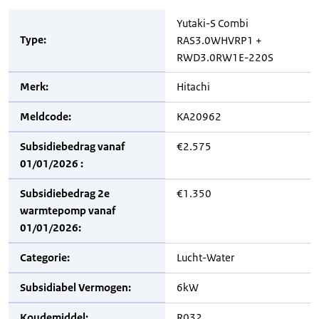
Yutaki-S Combi
Type:
RAS3.0WHVRP1 +
RWD3.0RW1E-220S
Merk:
Hitachi
Meldcode:
KA20962
Subsidiebedrag vanaf
€2.575
01/01/2026 :
Subsidiebedrag 2e
€1.350
warmtepomp vanaf
01/01/2026:
Categorie:
Lucht-Water
Subsidiabel Vermogen:
6kW
Koudemiddel:
R032