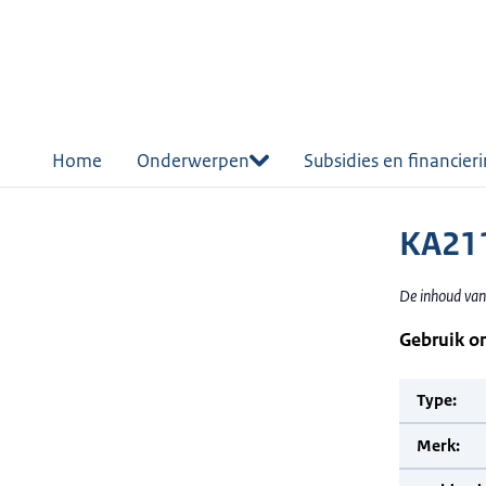
r de
tent
Home
Onderwerpen
Subsidies en financier
KA211
De inhoud van
Gebruik o
Type:
Merk: