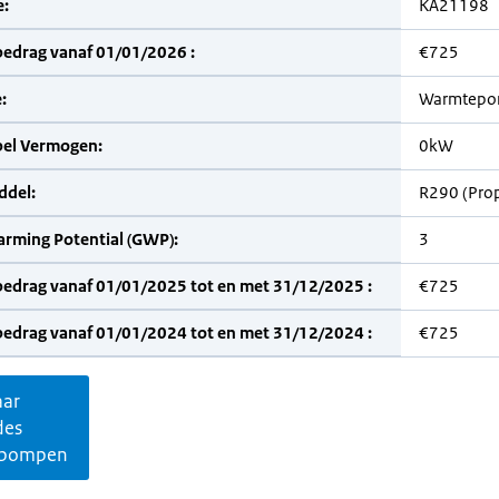
:
KA21198
bedrag vanaf 01/01/2026 :
€725
:
Warmtepo
bel Vermogen:
0kW
del:
R290 (Pro
arming Potential (GWP):
3
bedrag vanaf 01/01/2025 tot en met 31/12/2025 :
€725
bedrag vanaf 01/01/2024 tot en met 31/12/2024 :
€725
aar
des
pompen