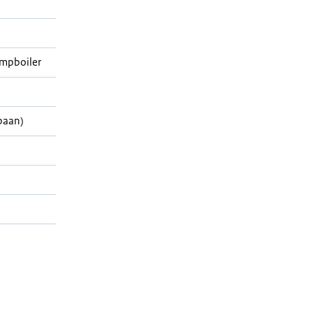
mpboiler
paan)