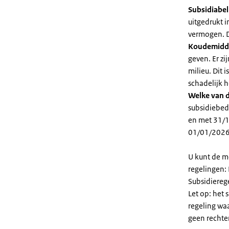
Subsidiabe
uitgedrukt 
vermogen. D
Koudemidd
geven. Er z
milieu. Dit
schadelijk h
Welke van d
subsidiebed
en met 31/1
01/01/2026
U kunt de m
regelingen:
Subsidiereg
Let op: het 
regeling wa
geen rechte