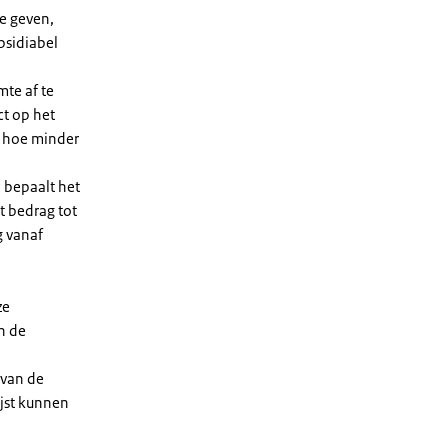
e geven,
bsidiabel
te af te
ct op het
, hoe minder
 bepaalt het
t bedrag tot
g vanaf
ze
n de
 van de
ijst kunnen