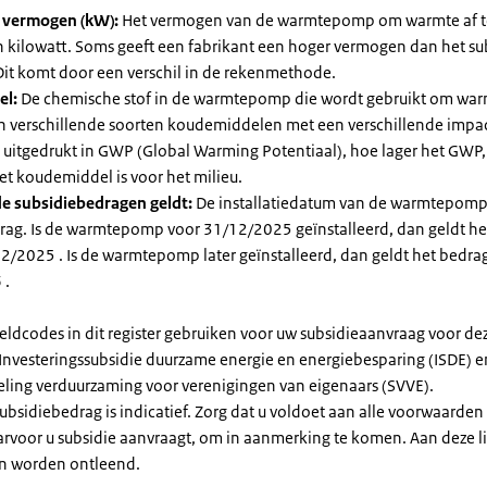
l vermogen (kW):
Het vermogen van de warmtepomp om warmte af t
in kilowatt. Soms geeft een fabrikant een hoger vermogen dan het su
it komt door een verschil in de rekenmethode.
el:
De chemische stof in de warmtepomp die wordt gebruikt om warm
ijn verschillende soorten koudemiddelen met een verschillende impa
 is uitgedrukt in GWP (Global Warming Potentiaal), hoe lager het GWP
et koudemiddel is voor het milieu.
e subsidiebedragen geldt:
De installatiedatum van de warmtepomp
rag. Is de warmtepomp voor 31/12/2025 geïnstalleerd, dan geldt he
2/2025 . Is de warmtepomp later geïnstalleerd, dan geldt het bedra
 .
eldcodes in dit register gebruiken voor uw subsidieaanvraag voor de
 Investeringssubsidie duurzame energie en energiebesparing (ISDE) e
eling verduurzaming voor verenigingen van eigenaars (SVVE).
subsidiebedrag is indicatief. Zorg dat u voldoet aan alle voorwaarden
arvoor u subsidie aanvraagt, om in aanmerking te komen. Aan deze l
n worden ontleend.