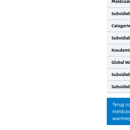
Meldcode
Subsidie
Categorie
Subsidia
Koudemid
Global W
Subsidie
Subsidie
Terug n
meldco
warmte